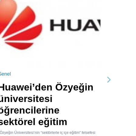
Genel
Sonraki
Huawei’den Özyeğin
üniversitesi
öğrencilerine
sektörel eğitim
zyeğin Üniversitesi’nin “sektörlerle iç içe eğitim” felsefesi