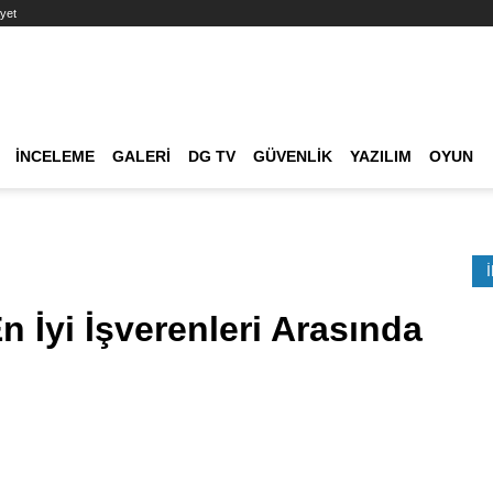
yet
Ana dolaşım
İNCELEME
GALERI
DG TV
GÜVENLIK
YAZILIM
OYUN
Etkinlik Ara
 İyi İşverenleri Arasında