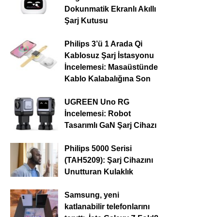
Dokunmatik Ekranlı Akıllı
Şarj Kutusu
Philips 3’ü 1 Arada Qi
Kablosuz Şarj İstasyonu
İncelemesi: Masaüstünde
Kablo Kalabalığına Son
UGREEN Uno RG
İncelemesi: Robot
Tasarımlı GaN Şarj Cihazı
Philips 5000 Serisi
(TAH5209): Şarj Cihazını
Unutturan Kulaklık
Samsung, yeni
katlanabilir telefonlarını