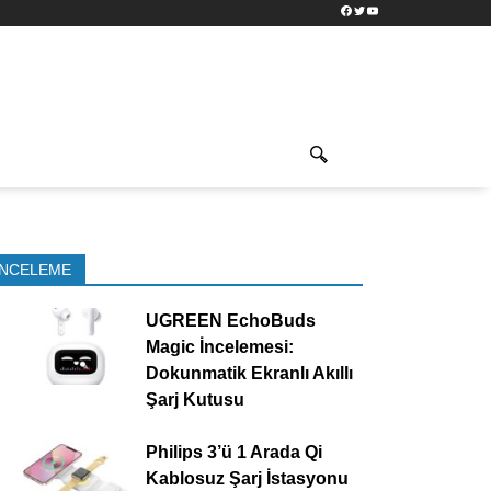
Facebook
Twitter
YouTube
İNCELEME
UGREEN EchoBuds
Magic İncelemesi:
Dokunmatik Ekranlı Akıllı
Şarj Kutusu
Philips 3’ü 1 Arada Qi
Kablosuz Şarj İstasyonu