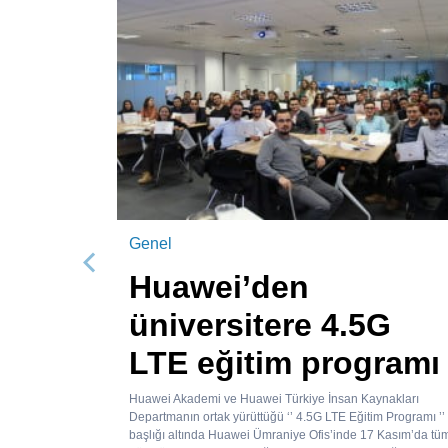
Genel
Önceki
Huawei’den
üniversitere 4.5G
LTE eğitim programı
Huawei Akademi ve Huawei Türkiye İnsan Kaynakları
Departmanın ortak yürüttüğü ‘’ 4.5G LTE Eğitim Programı ’’
başlığı altında Huawei Ümraniye Ofis’inde 17 Kasım’da tü