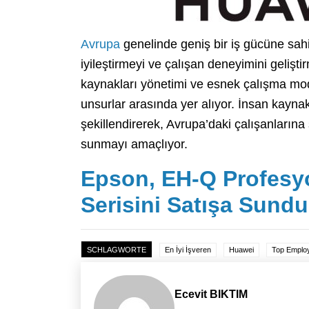
Avrupa
genelinde geniş bir iş gücüne sahi
iyileştirmeyi ve çalışan deneyimini gelişti
kaynakları yönetimi ve esnek çalışma mod
unsurlar arasında yer alıyor. İnsan kaynaklar
şekillendirerek, Avrupa’daki çalışanlarına 
sunmayı amaçlıyor.
Epson, EH-Q Profesyo
Serisini Satışa Sundu
SCHLAGWORTE
En İyi İşveren
Huawei
Top Emplo
Ecevit BIKTIM