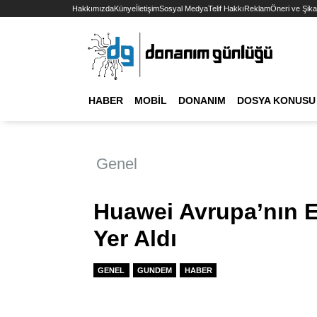
Hakkımızda
Künye
İletişim
Sosyal Medya
Telif Hakkı
Reklam
Öneri ve Şika
HABER
MOBIL
DONANIM
DOSYA KONUSU
Genel
Huawei Avrupa’nın En
Yer Aldı
GENEL
GUNDEM
HABER