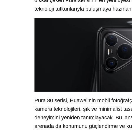
dikkat çeken Pura serisinin en yeni üyesi
teknoloji tutkunlarıyla buluşmaya hazırlan
Pura 80 serisi, Huawei’nin mobil fotoğrafçı
kamera teknolojileri, şık ve minimalist tas
deneyimini yeniden tanımlayacak. Bu lan
arenada da konumunu güçlendirme ve kulla