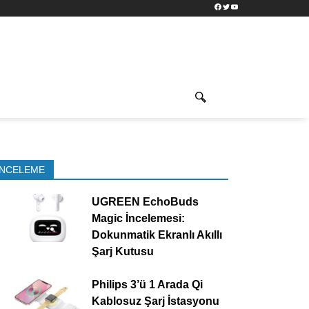
Facebook
Twitter
YouTube
İNCELEME
UGREEN EchoBuds
Magic İncelemesi:
Dokunmatik Ekranlı Akıllı
Şarj Kutusu
Philips 3’ü 1 Arada Qi
Kablosuz Şarj İstasyonu