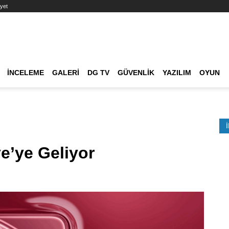
yet
Ana dolaşım
İNCELEME
GALERI
DG TV
GÜVENLIK
YAZILIM
OYUN
Etkinlik Ara
ye’ye Geliyor