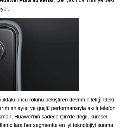
Huawei Pura 80 serisi
, çok yakında Türkiye’deki
ıyor.
lıktaki öncü rolünü pekiştiren devrim niteliğindeki
arım anlayışı ve güçlü performansıyla akıllı telefon
sman, Huawei’nin sadece Çin’de değil, küresel
nıcılara her segmentte en iyi teknolojiyi sunma