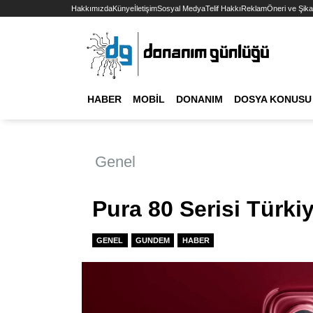
Hakkımızda
Künye
İletişim
Sosyal Medya
Telif Hakkı
Reklam
Öneri ve Şika
HABER
MOBIL
DONANIM
DOSYA KONUSU
Genel
Pura 80 Serisi Türki
GENEL
GUNDEM
HABER