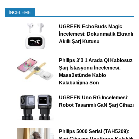
İNCELEME
UGREEN EchoBuds Magic
İncelemesi: Dokunmatik Ekranlı
Akıllı Şarj Kutusu
Philips 3’ü 1 Arada Qi Kablosuz
Şarj İstasyonu İncelemesi:
Masaüstünde Kablo
Kalabalığına Son
UGREEN Uno RG İncelemesi:
Robot Tasarımlı GaN Şarj Cihazı
Philips 5000 Serisi (TAH5209):
Şarj Cihazını Unutturan Kulaklık