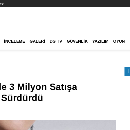
yet
Ana dolaşım
İNCELEME
GALERI
DG TV
GÜVENLIK
YAZILIM
OYUN
Etkinlik Ara
 3 Milyon Satışa
i Sürdürdü