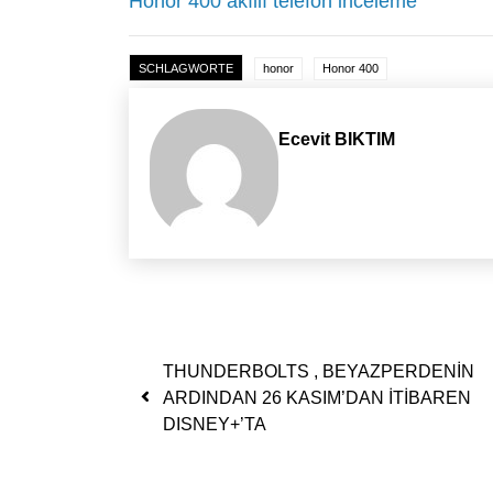
Honor 400 akıllı telefon inceleme
SCHLAGWORTE
honor
Honor 400
Ecevit BIKTIM
Yazı dolaşımı
THUNDERBOLTS , BEYAZPERDENİN
ARDINDAN 26 KASIM’DAN İTİBAREN
DISNEY+’TA