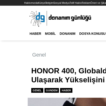
Hakkımızda
Künye
İletişim
Sosyal Medya
Telif Hakkı
Reklam
Öneri ve Şika
HABER
MOBIL
DONANIM
DOSYA KONUSU
Genel
HONOR 400, Globalde
Ulaşarak Yükselişin
GENEL
GUNDEM
HABER