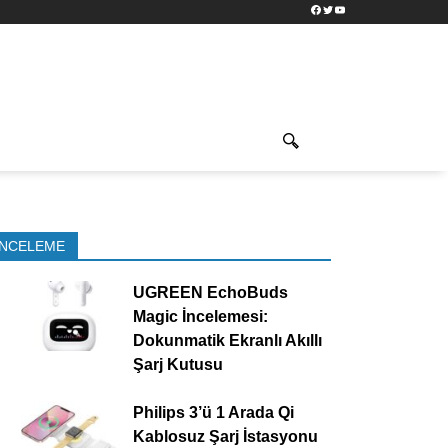
Facebook
Twitter
YouTube
İNCELEME
UGREEN EchoBuds
Magic İncelemesi:
Dokunmatik Ekranlı Akıllı
Şarj Kutusu
Philips 3’ü 1 Arada Qi
Kablosuz Şarj İstasyonu