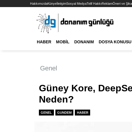
Hakkımızda
Künye
İletişim
Sosyal Medya
Telif Hakkı
Reklam
Öneri ve Şika
HABER
MOBIL
DONANIM
DOSYA KONUSU
Genel
Güney Kore, DeepSee
Neden?
GENEL
GUNDEM
HABER