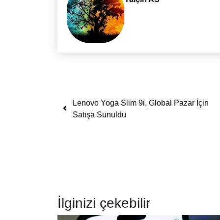
Yazı dolaşımı
Lenovo Yoga Slim 9i, Global Pazar İçin
Satışa Sunuldu
İlginizi çekebilir