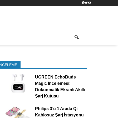
Facebook
Twitter
YouTube
İNCELEME
UGREEN EchoBuds
Magic İncelemesi:
Dokunmatik Ekranlı Akıllı
Şarj Kutusu
Philips 3’ü 1 Arada Qi
Kablosuz Şarj İstasyonu