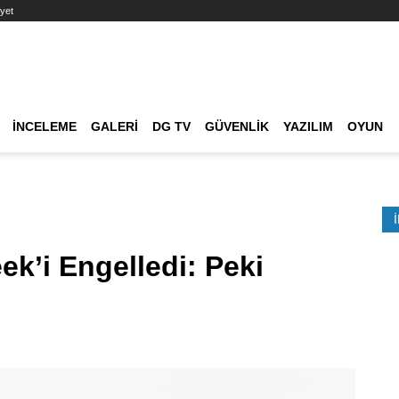
yet
Ana dolaşım
İNCELEME
GALERI
DG TV
GÜVENLIK
YAZILIM
OYUN
Etkinlik Ara
k’i Engelledi: Peki