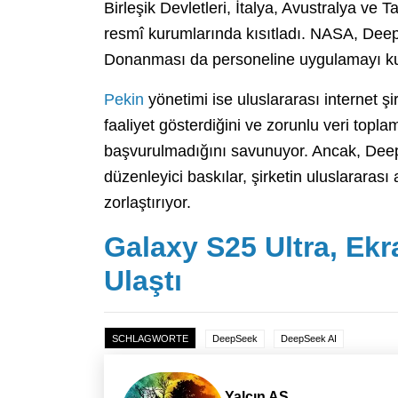
Birleşik Devletleri, İtalya, Avustralya v
resmî kurumlarında kısıtladı. NASA, Dee
Donanması da personeline uygulamayı k
Pekin
yönetimi ise uluslararası internet şi
faaliyet gösterdiğini ve zorunlu veri top
başvurulmadığını savunuyor. Ancak, DeepS
düzenleyici baskılar, şirketin uluslararası
zorlaştırıyor.
Galaxy S25 Ultra, Ekr
Ulaştı
SCHLAGWORTE
DeepSeek
DeepSeek AI
Yalçın AS