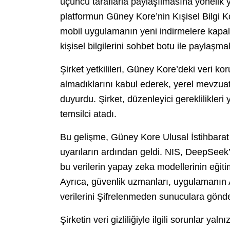
üçüncü taraflarla paylaşılmasına yönelik ye
platformun Güney Kore’nin Kışisel Bilgi
mobil uygulamanın yeni indirmelere kapalı 
kişisel bilgilerini sohbet botu ile paylaşm
Şirket yetkilileri, Güney Kore’deki veri 
almadıklarını kabul ederek, yerel mevzuat
duyurdu. Şirket, düzenleyici gereklilikler
temsilci atadı.
Bu gelişme, Güney Kore Ulusal İstihbarat
uyarıların ardından geldi. NIS, DeepSeek’in
bu verilerin yapay zeka modellerinin eğiti
Ayrıca, güvenlik uzmanları, uygulamanın An
verilerini Şifrelenmeden sunuculara gönder
Şirketin veri gizliliğiyle ilgili sorunlar ya