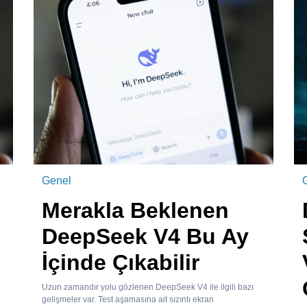
Genel
Merakla Beklenen
DeepSeek V4 Bu Ay
İçinde Çıkabilir
Uzun zamandır yolu gözlenen DeepSeek V4 ile ilgili bazı
gelişmeler var. Test aşamasına ait sızıntı ekran