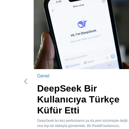
Genel
Önceki
DeepSeek Bir
Kullanıcıya Türkçe
Küfür Etti
DeepSeek bu kez performansı ya da yeni sürümüyle değil,
sıra dışı bir iddiayla gündemde. Bir Reddit kullanıcısı,