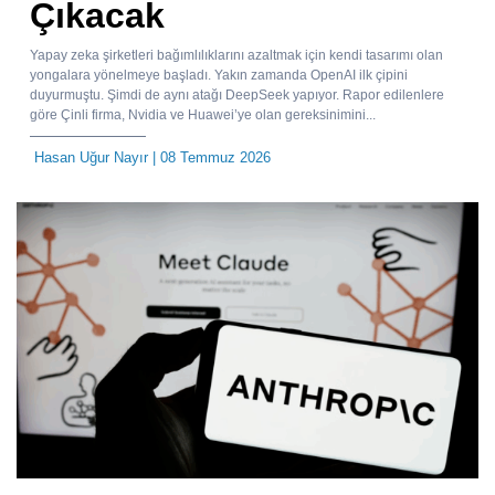
Çıkacak
Yapay zeka şirketleri bağımlılıklarını azaltmak için kendi tasarımı olan
yongalara yönelmeye başladı. Yakın zamanda OpenAI ilk çipini
duyurmuştu. Şimdi de aynı atağı DeepSeek yapıyor. Rapor edilenlere
göre Çinli firma, Nvidia ve Huawei’ye olan gereksinimini...
Hasan Uğur Nayır
| 08 Temmuz 2026