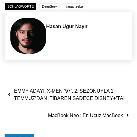
SCHLAGWORTE
DeepSeek
yapay zeka
Hasan Uğur Nayır
Yazı dolaşımı
EMMY ADAYI ‘X-MEN ‘97’, 2. SEZONUYLA 1
TEMMUZ’DAN İTİBAREN SADECE DISNEY+’TA!
MacBook Neo : En Ucuz MacBook