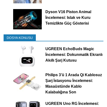
Dyson V16 Piston Animal
İncelemesi: Islak ve Kuru
Temizlikte Güç Gösterisi
DOSYA KONUSU
UGREEN EchoBuds Magic
İncelemesi: Dokunmatik Ekranlı
Akıllı Şarj Kutusu
Philips 3’ü 1 Arada Qi Kablosuz
Şarj İstasyonu İncelemesi:
Masaüstünde Kablo
Kalabalığına Son
UGREEN Uno RG İncelemesi: