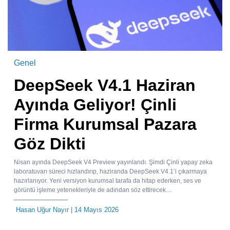
Genel
DeepSeek V4.1 Haziran
Ayında Geliyor! Çinli
Firma Kurumsal Pazara
Göz Dikti
Nisan ayında DeepSeek V4 Preview yayınlandı. Şimdi Çinli yapay zeka
laboratuvarı süreci hızlandırıp, haziranda DeepSeek V4.1’i çıkarmaya
hazırlanıyor. Yeni versiyon kurumsal tarafa da hitap ederken, ses ve
görüntü işleme yetenekleriyle de adından söz ettirecek....
Hasan Uğur Nayır
| 14 Mayıs 2026