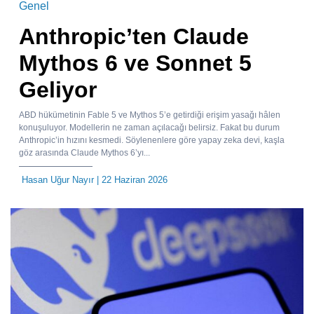
Genel
Anthropic’ten Claude
Mythos 6 ve Sonnet 5
Geliyor
ABD hükümetinin Fable 5 ve Mythos 5’e getirdiği erişim yasağı hâlen
konuşuluyor. Modellerin ne zaman açılacağı belirsiz. Fakat bu durum
Anthropic’in hızını kesmedi. Söylenenlere göre yapay zeka devi, kaşla
göz arasında Claude Mythos 6’yı...
Hasan Uğur Nayır
| 22 Haziran 2026