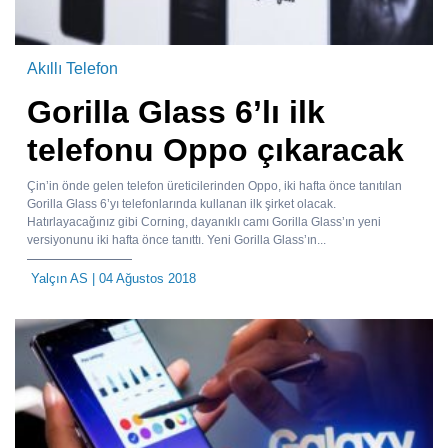
Akıllı Telefon
Gorilla Glass 6’lı ilk
telefonu Oppo çıkaracak
Çin’in önde gelen telefon üreticilerinden Oppo, iki hafta önce tanıtılan
Gorilla Glass 6’yı telefonlarında kullanan ilk şirket olacak.
Hatırlayacağınız gibi Corning, dayanıklı camı Gorilla Glass’ın yeni
versiyonunu iki hafta önce tanıttı. Yeni Gorilla Glass’ın...
Yalçın AS
| 04 Ağustos 2018