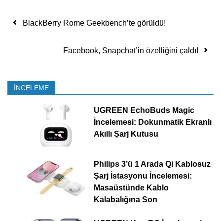
Yazı dolaşımı
BlackBerry Rome Geekbench’te görüldü!
Facebook, Snapchat’in özelliğini çaldı!
İNCELEME
UGREEN EchoBuds Magic
İncelemesi: Dokunmatik Ekranlı
Akıllı Şarj Kutusu
Philips 3’ü 1 Arada Qi Kablosuz
Şarj İstasyonu İncelemesi:
Masaüstünde Kablo
Kalabalığına Son