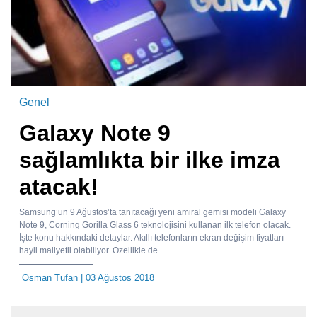
Genel
Galaxy Note 9
sağlamlıkta bir ilke imza
atacak!
Samsung’un 9 Ağustos’ta tanıtacağı yeni amiral gemisi modeli Galaxy
Note 9, Corning Gorilla Glass 6 teknolojisini kullanan ilk telefon olacak.
İşte konu hakkındaki detaylar. Akıllı telefonların ekran değişim fiyatları
hayli maliyetli olabiliyor. Özellikle de...
Osman Tufan
| 03 Ağustos 2018