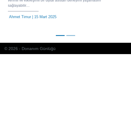
verimli ve etkileşimli bir dijital asistan deneyimi yaşamasını
sağlayabilir....
Ahmet Timur
| 15 Mart 2025
© 2026 - Donanım Günlüğü