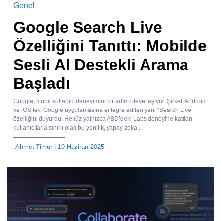
Genel
Google Search Live
Özelliğini Tanıttı: Mobilde
Sesli AI Destekli Arama
Başladı
Google, mobil kullanıcı deneyimini bir adım öteye taşıyor. Şirket, Android
ve iOS’teki Google uygulamasına entegre edilen yeni “Search Live”
özelliğini duyurdu. Henüz yalnızca ABD’deki Labs deneyine katılan
kullanıcılarla sınırlı olan bu yenilik, yapay zeka...
Ahmet Timur
| 19 Haziran 2025