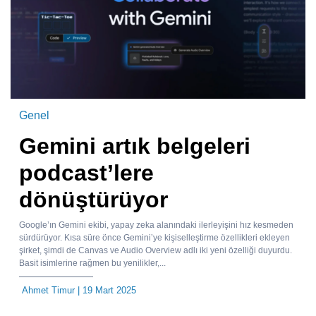
Genel
Gemini artık belgeleri
podcast’lere
dönüştürüyor
Google’ın Gemini ekibi, yapay zeka alanındaki ilerleyişini hız kesmeden
sürdürüyor. Kısa süre önce Gemini’ye kişiselleştirme özellikleri ekleyen
şirket, şimdi de Canvas ve Audio Overview adlı iki yeni özelliği duyurdu.
Basit isimlerine rağmen bu yenilikler,...
Ahmet Timur
| 19 Mart 2025