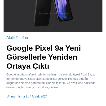
Akıllı Telefon
Google Pixel 9a Yeni
Görsellerle Yeniden
Ortaya Çıktı
Google’ın orta sınıf akıllı telefon serisinin bir sonraki üyesi Pixel 9a, son
dönemde ortaya çıkan sızıntılarla dikkat çekiyor. Prototip olduğu
düşünülen cihazın görüntüleri, cihazın tasarımı ve özellikleri hakkında
önemli ipuçları sunuyor. Pixel 9a, önceki...
Ahmet Timur
| 07 Aralık 2024