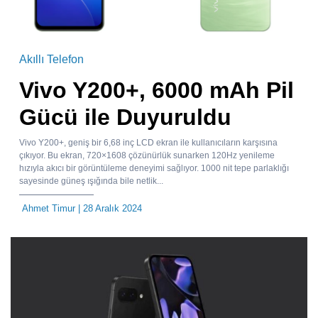
Akıllı Telefon
Vivo Y200+, 6000 mAh Pil
Gücü ile Duyuruldu
Vivo Y200+, geniş bir 6,68 inç LCD ekran ile kullanıcıların karşısına
çıkıyor. Bu ekran, 720×1608 çözünürlük sunarken 120Hz yenileme
hızıyla akıcı bir görüntüleme deneyimi sağlıyor. 1000 nit tepe parlaklığı
sayesinde güneş ışığında bile netlik...
Ahmet Timur
| 28 Aralık 2024