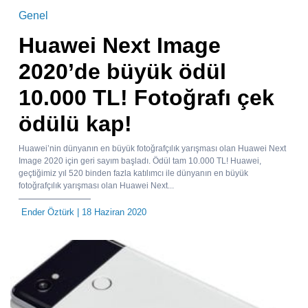
Genel
Huawei Next Image
2020’de büyük ödül
10.000 TL! Fotoğrafı çek
ödülü kap!
Huawei’nin dünyanın en büyük fotoğrafçılık yarışması olan Huawei Next
Image 2020 için geri sayım başladı. Ödül tam 10.000 TL! Huawei,
geçtiğimiz yıl 520 binden fazla katılımcı ile dünyanın en büyük
fotoğrafçılık yarışması olan Huawei Next...
Ender Öztürk
| 18 Haziran 2020