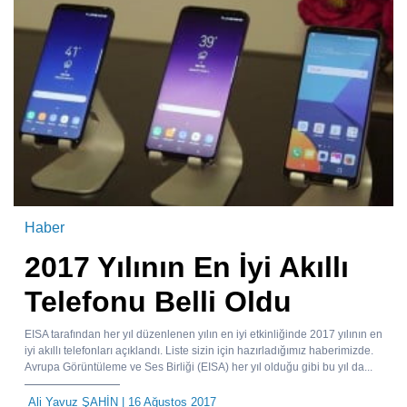
Haber
2017 Yılının En İyi Akıllı
Telefonu Belli Oldu
EISA tarafından her yıl düzenlenen yılın en iyi etkinliğinde 2017 yılının en
iyi akıllı telefonları açıklandı. Liste sizin için hazırladığımız haberimizde.
Avrupa Görüntüleme ve Ses Birliği (EISA) her yıl olduğu gibi bu yıl da...
Ali Yavuz ŞAHİN
| 16 Ağustos 2017