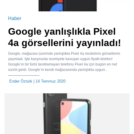
Haber
Google yanlışlıkla Pixel
4a görsellerini yayınladı!
Google, mağazası üzerinde yanlışlıkla Pixel 4a modelinin görsellerini
yayınladı. İşte karşınızda resmiyete kavuşan uygun fiyatlı telefon!
Google’ın bir türlü tanıtılamayan telefonu Pixel 4a için bugün en net
sızıntı geldi. Google’ın kendi mağazasında yanlışlıkla uygun...
Ender Öztürk
| 14 Temmuz 2020