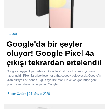
Haber
Google’da bir şeyler
oluyor! Google Pixel 4a
çıkışı tekrardan ertelendi!
Google’ın uygun fiyatlı telefonu Google Pixel 4a çıkış tarihi için üzücü
haber geldi. Pixel 4a’yı bekleyenler daha çooook bekleyecek. Google’ın
yılan hikayesine dönen uygun fiyatlı telefonu Pixel 4a görünüşe göre
yakın zamanda tanıtılmayacak. Google...
Ender Öztürk
| 21 Mayıs 2020