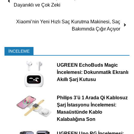
Dayanıklı ve Çok Zeki
Xiaomi’nin Yeni Hızlı Saç Kurutma Makinesi, Saç
Bakımında Çığır Açıyor
İNCELEME
UGREEN EchoBuds Magic
İncelemesi: Dokunmatik Ekranlı
Akıllı Şarj Kutusu
Philips 3’ü 1 Arada Qi Kablosuz
Şarj İstasyonu İncelemesi:
Masaüstünde Kablo
Kalabalığına Son
UGREEN Uno RG İncelemesi: