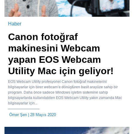
Haber
Canon fotoğraf
makinesini Webcam
yapan EOS Webcam
Utility Mac için geliyor!
EOS Webcam Utility profesyonel Canon fotoğraf makinelerini
bilgisayarlar için birer webcam’e dönüştüren basit arayüze sahip bir
program. Daha önce sadece Windows işletim sistemine sahip
bilgisayarlarda kullanılabilen EOS Webcam Utility yakın zamanda Mac
bilgisayarlar için...
Ömer Şen
| 28 Mayıs 2020