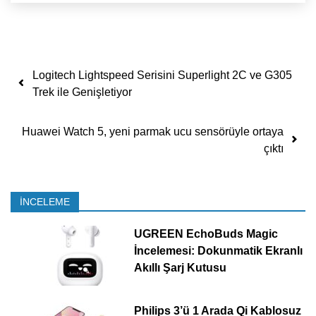
Yazı dolaşımı
Logitech Lightspeed Serisini Superlight 2C ve G305
Trek ile Genişletiyor
Huawei Watch 5, yeni parmak ucu sensörüyle ortaya
çıktı
İNCELEME
UGREEN EchoBuds Magic
İncelemesi: Dokunmatik Ekranlı
Akıllı Şarj Kutusu
Philips 3’ü 1 Arada Qi Kablosuz