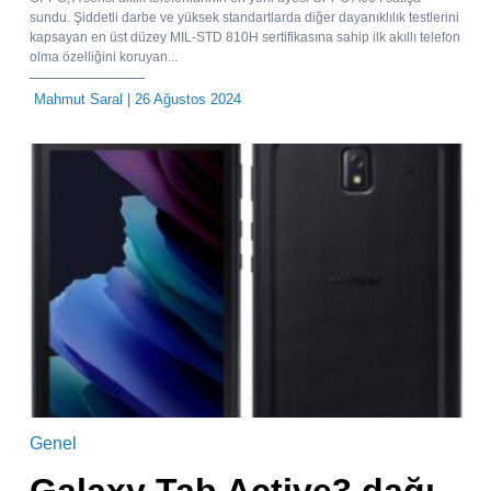
sundu. Şiddetli darbe ve yüksek standartlarda diğer dayanıklılık testlerini
kapsayan en üst düzey MIL-STD 810H sertifikasına sahip ilk akıllı telefon
olma özelliğini koruyan...
Mahmut Saral
| 26 Ağustos 2024
Genel