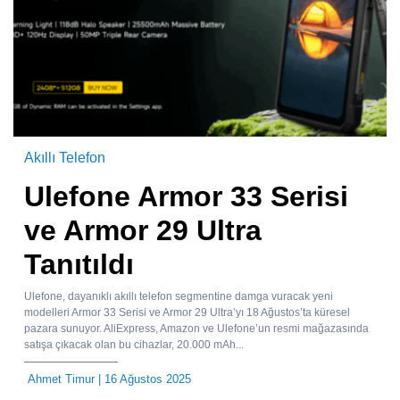
Akıllı Telefon
Ulefone Armor 33 Serisi
ve Armor 29 Ultra
Tanıtıldı
Ulefone, dayanıklı akıllı telefon segmentine damga vuracak yeni
modelleri Armor 33 Serisi ve Armor 29 Ultra’yı 18 Ağustos’ta küresel
pazara sunuyor. AliExpress, Amazon ve Ulefone’un resmi mağazasında
satışa çıkacak olan bu cihazlar, 20.000 mAh...
Ahmet Timur
| 16 Ağustos 2025