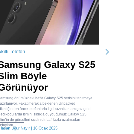
kıllı Telefon
Sonraki
Samsung Galaxy S25
Slim Böyle
Görünüyor
amsung önümüzdeki hafta Galaxy S25 serisini tanıtmaya
azırlanıyor. Fakat merakla beklenen Unpacked
tkinliğinden önce telefonlarla ilgili sızıntılar tam gaz geldi.
edikodularda ismini sıklıkla duyduğumuz Galaxy S25
lim’in de görselleri sızdırıldı. Lafı fazla uzatmadan
etaylara...
Hasan Uğur Nayır
| 16 Ocak 2025