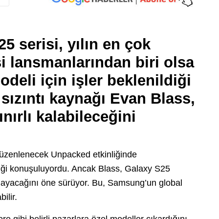
 serisi, yılın en çok
i lansmanlarından biri olsa
deli için işler beklenildiği
 sızıntı kaynağı Evan Blass,
ınırlı kalabileceğini
düzenlenecek Unpacked etkinliğinde
diği konuşuluyordu. Ancak Blass, Galaxy S25
lmayacağını öne sürüyor. Bu, Samsung’un global
ilir.
ibi belirli pazarlara özel modeller çıkardığını