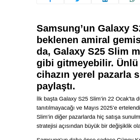
Samsung’un Galaxy S25
beklenen amiral gemis
da, Galaxy S25 Slim mo
gibi gitmeyebilir. Ünlü
cihazın yerel pazarla s
paylaştı.
İlk başta Galaxy S25 Slim’in 22 Ocak’ta 
tanıtılmayacağı ve Mayıs 2025’e ertelen
Slim’in diğer pazarlarda hiç satışa sunu
stratejisi açısından büyük bir değişiklik olab
Samsung’un daha önce sadece Güney Kore g