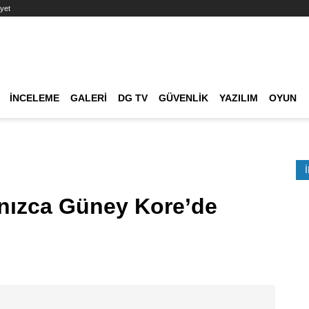
yet
Ana dolaşım
İNCELEME
GALERI
DG TV
GÜVENLIK
YAZILIM
OYUN
Etkinlik Ara
lnızca Güney Kore’de
!