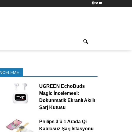
Facebook
Twitter
YouTube
İNCELEME
UGREEN EchoBuds
Magic İncelemesi:
Dokunmatik Ekranlı Akıllı
Şarj Kutusu
Philips 3’ü 1 Arada Qi
Kablosuz Şarj İstasyonu