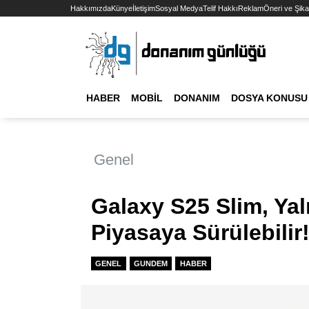
Hakkımızda
Künye
İletişim
Sosyal Medya
Telif Hakkı
Reklam
Öneri ve Şika
HABER
MOBIL
DONANIM
DOSYA KONUSU
Genel
Galaxy S25 Slim, Ya
Piyasaya Sürülebilir
GENEL
GUNDEM
HABER