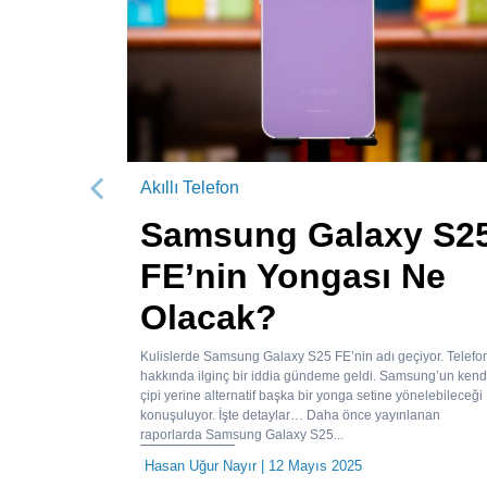
Akıllı Telefon
Önceki
Samsung Galaxy S2
FE’nin Yongası Ne
Olacak?
Kulislerde Samsung Galaxy S25 FE’nin adı geçiyor. Telefo
hakkında ilginç bir iddia gündeme geldi. Samsung’un kend
çipi yerine alternatif başka bir yonga setine yönelebileceği
konuşuluyor. İşte detaylar… Daha önce yayınlanan
raporlarda Samsung Galaxy S25...
Hasan Uğur Nayır
| 12 Mayıs 2025