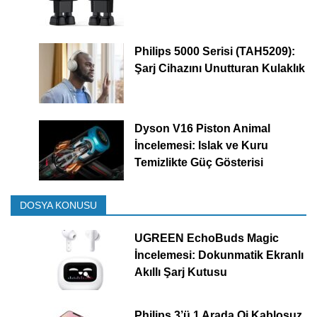
Philips 5000 Serisi (TAH5209):
Şarj Cihazını Unutturan Kulaklık
Dyson V16 Piston Animal
İncelemesi: Islak ve Kuru
Temizlikte Güç Gösterisi
DOSYA KONUSU
UGREEN EchoBuds Magic
İncelemesi: Dokunmatik Ekranlı
Akıllı Şarj Kutusu
Philips 3’ü 1 Arada Qi Kablosuz