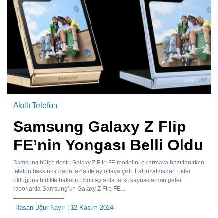
Akıllı Telefon
Samsung Galaxy Z Flip
FE’nin Yongası Belli Oldu
Samsung bütçe dostu Galaxy Z Flip FE modelini çıkarmaya hazırlanırken
telefon hakkında daha fazla detay ortaya çıktı. Lafı uzatmadan neler
olduğuna birlikte bakalım. Son aylarda farklı kaynaklardan gelen
raporlarda Samsung’un Galaxy Z Flip FE...
Hasan Uğur Nayır
| 12 Kasım 2024