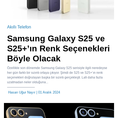
Akıllı Telefon
Samsung Galaxy S25 ve
S25+’ın Renk Seçenekleri
Böyle Olacak
Özellikle son dönemde Samsung Galaxy S25 serisiyle ilgili neredeyse
her gün farklı bir sızıntı ortaya çıkıyor. Şimdi de S25 ve S25+’ın renk
seçenekleri doğrulayan başka bir sızıntı gerçekleşti. Lafı daha fazla
uzatmadan neler olduğuna...
Hasan Uğur Nayır
| 01 Aralık 2024