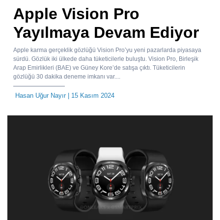
Apple Vision Pro
Yayılmaya Devam Ediyor
Apple karma gerçeklik gözlüğü Vision Pro’yu yeni pazarlarda piyasaya
sürdü. Gözlük iki ülkede daha tüketicilerle buluştu. Vision Pro, Birleşik
Arap Emirlikleri (BAE) ve Güney Kore’de satışa çıktı. Tüketicilerin
gözlüğü 30 dakika deneme imkanı var....
Hasan Uğur Nayır
| 15 Kasım 2024