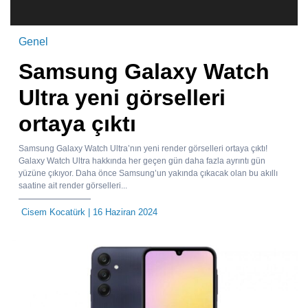
Genel
Samsung Galaxy Watch
Ultra yeni görselleri
ortaya çıktı
Samsung Galaxy Watch Ultra’nın yeni render görselleri ortaya çıktı!
Galaxy Watch Ultra hakkında her geçen gün daha fazla ayrıntı gün
yüzüne çıkıyor. Daha önce Samsung’un yakında çıkacak olan bu akıllı
saatine ait render görselleri...
Cisem Kocatürk
| 16 Haziran 2024