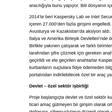
aracılığıyla bunu yapıyor. Biti dosyanın içe
2014’te beri Kaspersky Lab ve Intel Secur
içeren 27.000’den fazla girişimi engelled
Avusturya ve Kazakistan’da aksiyon aldı
İtalya ve Amerika Birleşik Devletleri’nde 
Birlikte yakınen çalışarak ve farklı biriml
tarafından şifre çözmek için gereken anah
geçirildi ve ele geçirilen anahtarlar Kaspe
kurbanların suçlulara fidye ödemeden bilg
portalından indirilebilecek özel bir araç y
Devlet – özel sektör işbirliği
Proje başlangıçta devlet ve özel sektör ku
ticari amaç gütmeyen bir girişim olarak or
doğasına, sibersuçlularun düzenli olarak 