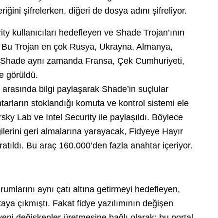
riğini şifrelerken, diğeri de dosya adını şifreliyor.
ity kullanıcıları hedefleyen ve Shade Trojan’ının
i. Bu Trojan en çok Rusya, Ukrayna, Almanya,
. Shade aynı zamanda Fransa, Çek Cumhuriyeti,
de görüldü.
er arasında bilgi paylaşarak Shade’in suçlular
tarların stoklandığı komuta ve kontrol sistemi ele
rsky Lab ve Intel Security ile paylaşıldı. Böylece
ilerini geri almalarına yarayacak, Fidyeye Hayır
aratıldı. Bu araç 160.000’den fazla anahtar içeriyor.
rumlarını aynı çatı altına getirmeyi hedefleyen,
taya çıkmıştı. Fakat fidye yazılımının değişen
yeni değişkenler üretmesine bağlı olarak; bu portal