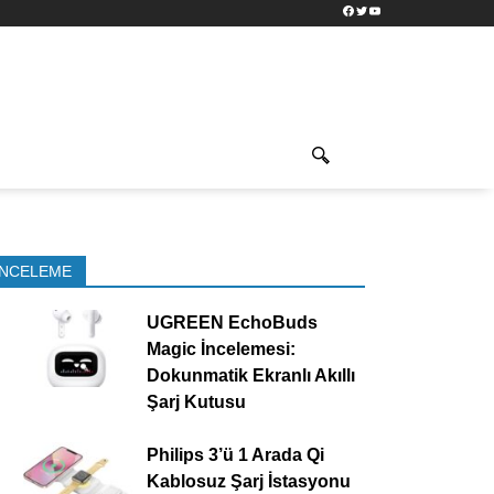
Facebook
Twitter
YouTube
İNCELEME
UGREEN EchoBuds
Magic İncelemesi:
Dokunmatik Ekranlı Akıllı
Şarj Kutusu
Philips 3’ü 1 Arada Qi
Kablosuz Şarj İstasyonu