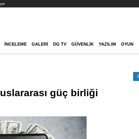
yet
Ana dolaşım
İNCELEME
GALERI
DG TV
GÜVENLIK
YAZILIM
OYUN
Etkinlik Ara
uslararası güç birliği