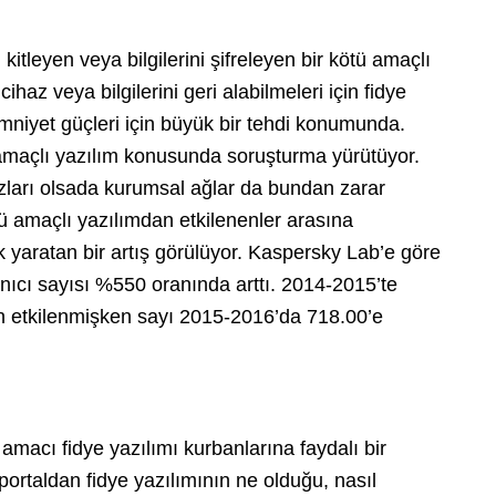
 kitleyen veya bilgilerini şifreleyen bir kötü amaçlı
haz veya bilgilerini geri alabilmeleri için fidye
emniyet güçleri için büyük bir tehdi konumunda.
tü amaçlı yazılım konusunda soruşturma yürütüyor.
azları olsada kurumsal ağlar da bundan zarar
ü amaçlı yazılımdan etkilenenler arasına
k yaratan bir artış görülüyor. Kaspersky Lab’e göre
lanıcı sayısı %550 oranında arttı. 2014-2015’te
an etkilenmişken sayı 2015-2016’da 718.00’e
 amacı fidye yazılımı kurbanlarına faydalı bir
portaldan fidye yazılımının ne olduğu, nasıl