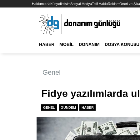
Hakkımızda
Künye
İletişim
Sosyal Medya
Telif Hakkı
Reklam
Öneri ve Şika
HABER
MOBIL
DONANIM
DOSYA KONUSU
Genel
Fidye yazılımlarda ul
GENEL
GUNDEM
HABER