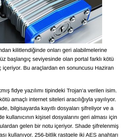
fından kilitlendiğinde onları geri alabilmelerine
üz başlangıç seviyesinde olan portal farklı kötü
raç içeriyor. Bu araçlardan en sonuncusu Haziran
ş fidye yazılımı tipindeki Trojan’a verilen isim.
ötü amaçlı internet siteleri aracılığıyla yayılıyor.
e, bilgisayarda kayıtlı dosyaları şifreliyor ve a
e kullanıcının kişisel dosyalarını geri alması için
ulardan gelen bir notu içeriyor. Shade şifrelenmiş
sı kullanıyor. 256-bitlik rastgele iki AES anahtarı