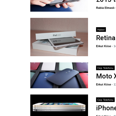
Rabia Elmaslı
Haber
Retina
Erkut Köse
- 
Cep Telefonu
Moto X
Erkut Köse
- 
Cep Telefonu
iPhone