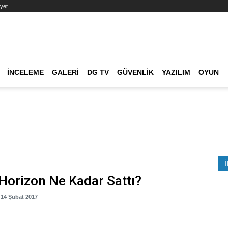
yet
Ana dolaşım
İNCELEME
GALERI
DG TV
GÜVENLIK
YAZILIM
OYUN
Etkinlik Ara
Horizon Ne Kadar Sattı?
 14 Şubat 2017