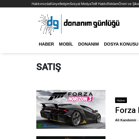
Hakkımızda
Künye
İletişim
Sosyal Medya
Telif Hakkı
Reklam
Öneri ve Şika
HABER
MOBIL
DONANIM
DOSYA KONUSU
SATIŞ
Haber
Forza 
Ali Kandemir
-