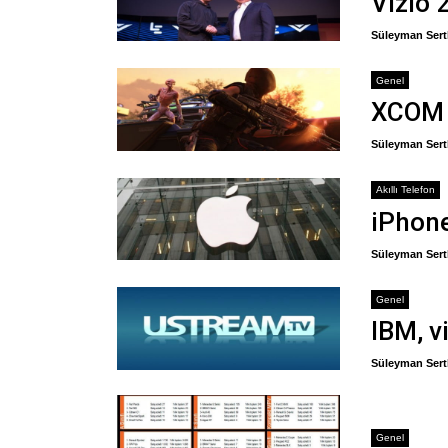
Vizio 2
Süleyman Sert
Genel
XCOM 2
Süleyman Sert
Akıllı Telefon
iPhone
Süleyman Sert
Genel
IBM, v
Süleyman Sert
Genel