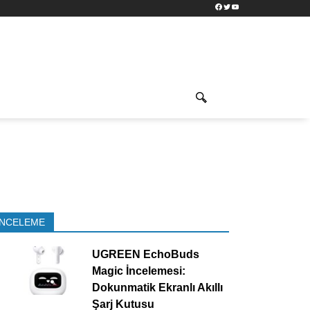
Facebook
Twitter
YouTube
İNCELEME
UGREEN EchoBuds
Magic İncelemesi:
Dokunmatik Ekranlı Akıllı
Şarj Kutusu