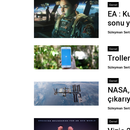
Genel
EA : K
sonu y
Süleyman Sert
Genel
Trolle
Süleyman Sert
Genel
NASA, 
çıkarı
Süleyman Sert
Genel