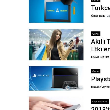
Genel
Turkce
Ömer Balk
- 2
Genel
Akıllı
Etkile
Ecevit BIKTIM
Genel
Playst
Mücahit Aytek
Cep Telefonu
2013’t