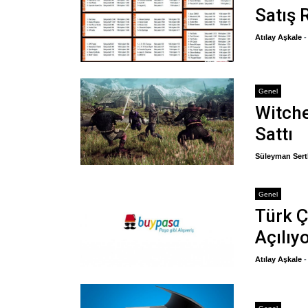
Satış 
Atılay Aşkale
Genel
Witche
Sattı
Süleyman Sert
Genel
Türk Ç
Açılıyo
Atılay Aşkale
-