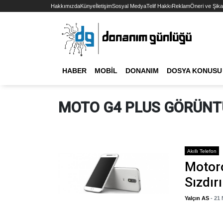
Hakkımızda
Künye
İletişim
Sosyal Medya
Telif Hakkı
Reklam
Öneri ve Şika
HABER
MOBIL
DONANIM
DOSYA KONUSU
MOTO G4 PLUS GÖRÜNT
Akıllı Telefon
Motoro
Sızdırı
Yalçın AS
- 21