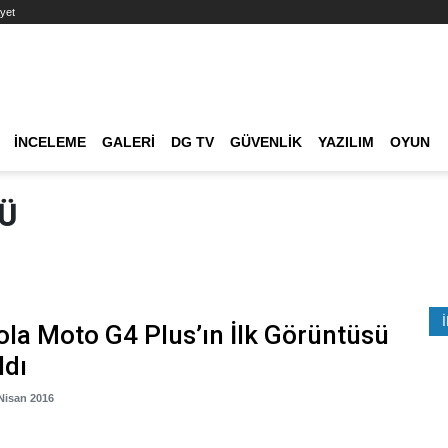
yet
Ana dolaşım
İNCELEME
GALERI
DG TV
GÜVENLIK
YAZILIM
OYUN
Etkinlik Ara
Ü
la Moto G4 Plus’ın İlk Görüntüsü
ldı
 Nisan 2016