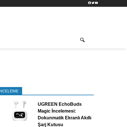
Facebook
Twitter
YouTube
İNCELEME
UGREEN EchoBuds
Magic İncelemesi:
Dokunmatik Ekranlı Akıllı
Şarj Kutusu