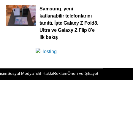
Samsung, yeni
katlanabilir telefonlarını
tanıttı. İşte Galaxy Z Fold8,
Ultra ve Galaxy Z Flip 8’e
ilk bakış
tişim
Sosyal Medya
Telif Hakkı
Reklam
Öneri ve Şikayet