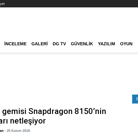
yet
Ana dolaşım
İNCELEME
GALERI
DG TV
GÜVENLIK
YAZILIM
OYUN
Etkinlik Ara
l gemisi Snapdragon 8150’nin
arı netleşiyor
gan
- 25 Kasım 2018