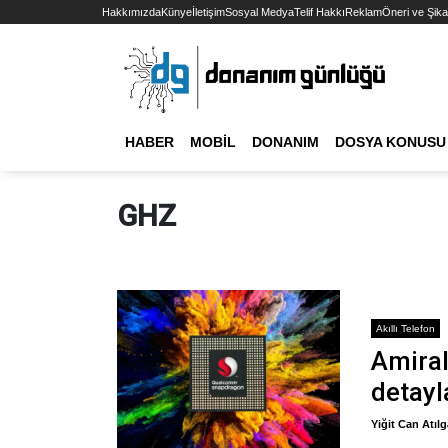
Hakkımızda
Künye
İletişim
Sosyal Medya
Telif Hakkı
Reklam
Öneri ve Şika
HABER
MOBIL
DONANIM
DOSYA KONUSU
GHZ
Akıllı Telefon
Amira
detayl
Yiğit Can Atıl