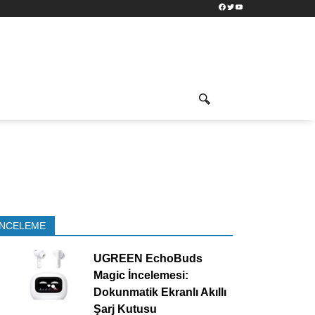
Facebook
Twitter
YouTube
İNCELEME
UGREEN EchoBuds
Magic İncelemesi:
Dokunmatik Ekranlı Akıllı
Şarj Kutusu