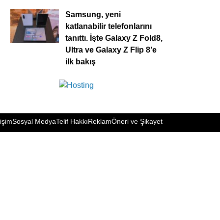
Samsung, yeni
katlanabilir telefonlarını
tanıttı. İşte Galaxy Z Fold8,
Ultra ve Galaxy Z Flip 8’e
ilk bakış
tişim
Sosyal Medya
Telif Hakkı
Reklam
Öneri ve Şikayet