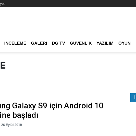
yet
Ana dolaşım
İNCELEME
GALERI
DG TV
GÜVENLIK
YAZILIM
OYUN
Etkinlik Ara
E
g Galaxy S9 için Android 10
rine başladı
- 26 Eylül 2019