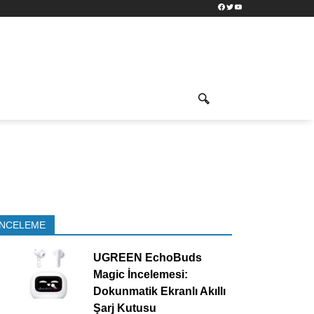
Facebook
Twitter
YouTube
İNCELEME
UGREEN EchoBuds
Magic İncelemesi:
Dokunmatik Ekranlı Akıllı
Şarj Kutusu