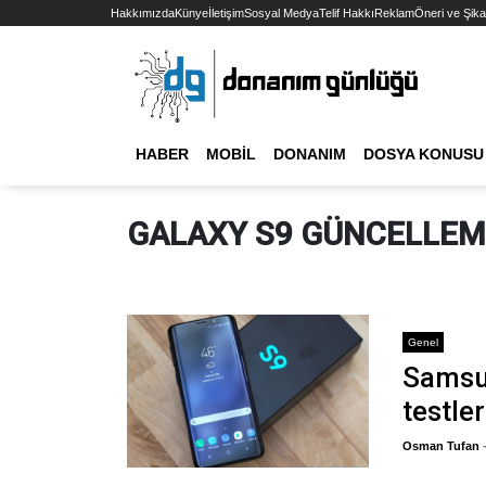
Hakkımızda
Künye
İletişim
Sosyal Medya
Telif Hakkı
Reklam
Öneri ve Şika
HABER
MOBIL
DONANIM
DOSYA KONUSU
GALAXY S9 GÜNCELLEM
Genel
Samsun
testle
Osman Tufan