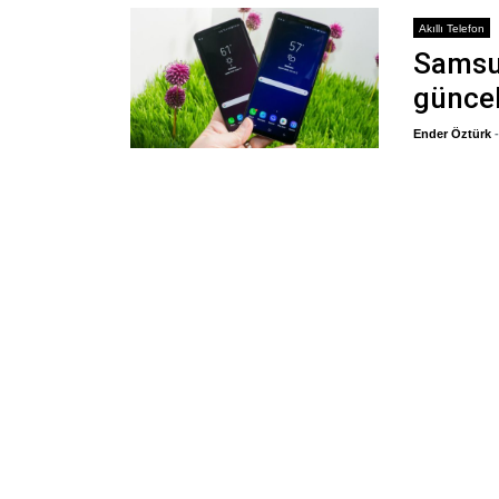
Akıllı Telefon
Samsun
günce
Ender Öztürk