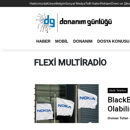
Hakkımızda
Künye
İletişim
Sosyal Medya
Telif Hakkı
Reklam
Öneri ve Şika
HABER
MOBIL
DONANIM
DOSYA KONUSU
FLEXI MULTIRADIO
Akıllı Telefon
Black
Olabili
Osman Tufan