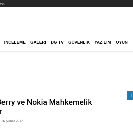
yet
Ana dolaşım
İNCELEME
GALERI
DG TV
GÜVENLIK
YAZILIM
OYUN
Etkinlik Ara
Berry ve Nokia Mahkemelik
r
- 16 Şubat 2017