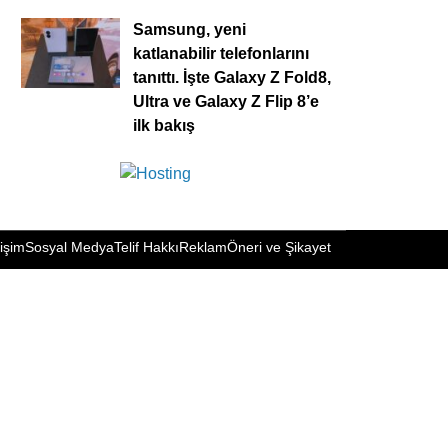
Samsung, yeni
katlanabilir telefonlarını
tanıttı. İşte Galaxy Z Fold8,
Ultra ve Galaxy Z Flip 8’e
ilk bakış
tişim
Sosyal Medya
Telif Hakkı
Reklam
Öneri ve Şikayet