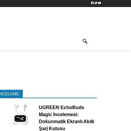
Facebook
Twitter
YouTube
İNCELEME
UGREEN EchoBuds
Magic İncelemesi:
Dokunmatik Ekranlı Akıllı
Şarj Kutusu