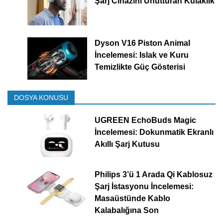
Şarj Cihazını Unutturan Kulaklık
Dyson V16 Piston Animal
İncelemesi: Islak ve Kuru
Temizlikte Güç Gösterisi
DOSYA KONUSU
UGREEN EchoBuds Magic
İncelemesi: Dokunmatik Ekranlı
Akıllı Şarj Kutusu
Philips 3’ü 1 Arada Qi Kablosuz
Şarj İstasyonu İncelemesi:
Masaüstünde Kablo
Kalabalığına Son