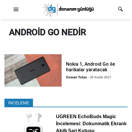
Ana dolaşım
ANDROID GO NEDIR
Nokia 1, Android Go ile
harikalar yaratacak
Osman Tufan
- 28 Aralık 2017
İNCELEME
UGREEN EchoBuds Magic
İncelemesi: Dokunmatik Ekranlı
Akıllı Şarj Kutusu