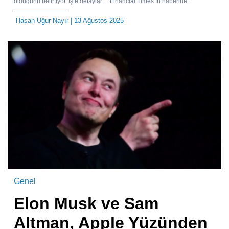
olduğunu belirtiyor. İşte detaylar… Financial Times’ın haberine...
Hasan Uğur Nayır
| 13 Ağustos 2025
Genel
Elon Musk ve Sam
Altman, Apple Yüzünden