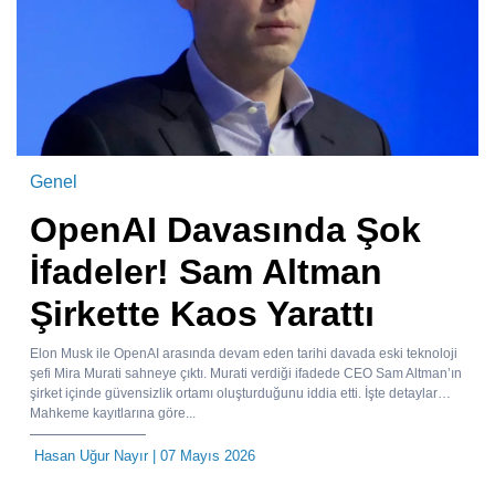
Genel
OpenAI Davasında Şok
İfadeler! Sam Altman
Şirkette Kaos Yarattı
Elon Musk ile OpenAI arasında devam eden tarihi davada eski teknoloji
şefi Mira Murati sahneye çıktı. Murati verdiği ifadede CEO Sam Altman’ın
şirket içinde güvensizlik ortamı oluşturduğunu iddia etti. İşte detaylar…
Mahkeme kayıtlarına göre...
Hasan Uğur Nayır
| 07 Mayıs 2026