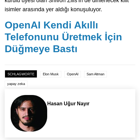
kurulu üyesi olan Shivon Zilis’in de dinlenecek kilit
isimler arasında yer aldığı konuşuluyor.
OpenAI Kendi Akıllı
Telefonunu Üretmek İçin
Düğmeye Bastı
SCHLAGWORTE
Elon Musk
OpenAI
Sam Altman
yapay zeka
Hasan Uğur Nayır