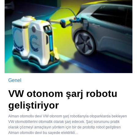
Genel
VW otonom şarj robotu
geliştiriyor
Alman otomotiv devi VW otonom şarj robotlarıyla otoparklarda bekleyen
VW otomobillerini otomatik olarak şarj edecek. Şarj sorununu pratik
olarak çözmeyi amaçlayın yöntem için bir de prototip robot geliştiren
Alman otomotiv devi bu sayede elektrikli...