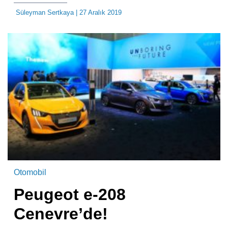
Süleyman Sertkaya
| 27 Aralık 2019
Otomobil
Peugeot e-208
Cenevre’de!