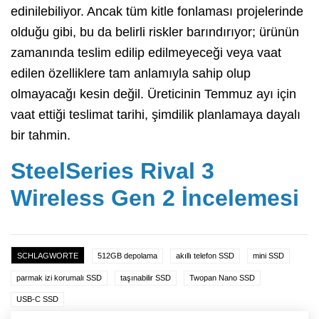
edinilebiliyor. Ancak tüm kitle fonlaması projelerinde
olduğu gibi, bu da belirli riskler barındırıyor; ürünün
zamanında teslim edilip edilmeyeceği veya vaat
edilen özelliklere tam anlamıyla sahip olup
olmayacağı kesin değil. Üreticinin Temmuz ayı için
vaat ettiği teslimat tarihi, şimdilik planlamaya dayalı
bir tahmin.
SteelSeries Rival 3
Wireless Gen 2 İncelemesi
SCHLAGWORTE
512GB depolama
akıllı telefon SSD
mini SSD
parmak izi korumalı SSD
taşınabilir SSD
Twopan Nano SSD
USB-C SSD