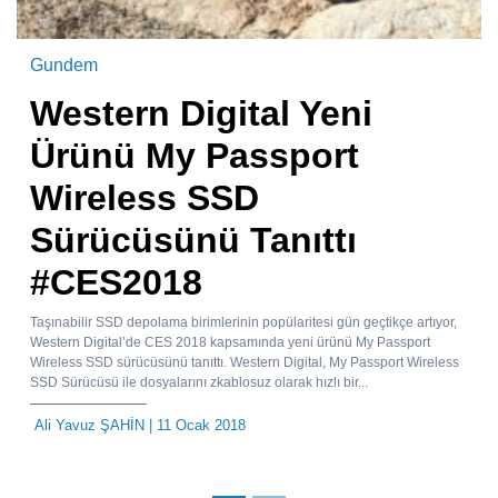
Gundem
Western Digital Yeni
Ürünü My Passport
Wireless SSD
Sürücüsünü Tanıttı
#CES2018
Taşınabilir SSD depolama birimlerinin popülaritesi gün geçtikçe artıyor,
Western Digital’de CES 2018 kapsamında yeni ürünü My Passport
Wireless SSD sürücüsünü tanıttı. Western Digital, My Passport Wireless
SSD Sürücüsü ile dosyalarını zkablosuz olarak hızlı bir...
Ali Yavuz ŞAHİN
| 11 Ocak 2018