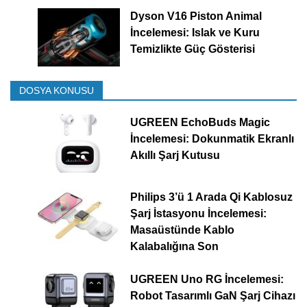
Dyson V16 Piston Animal
İncelemesi: Islak ve Kuru
Temizlikte Güç Gösterisi
DOSYA KONUSU
UGREEN EchoBuds Magic
İncelemesi: Dokunmatik Ekranlı
Akıllı Şarj Kutusu
Philips 3’ü 1 Arada Qi Kablosuz
Şarj İstasyonu İncelemesi:
Masaüstünde Kablo
Kalabalığına Son
UGREEN Uno RG İncelemesi:
Robot Tasarımlı GaN Şarj Cihazı