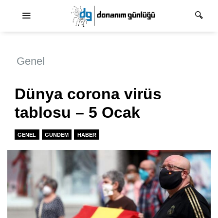
Ana dolaşım
Genel
Dünya corona virüs
tablosu – 5 Ocak
GENEL
GUNDEM
HABER