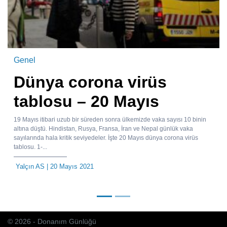
Genel
Dünya corona virüs
tablosu – 20 Mayıs
19 Mayıs itibari uzub bir süreden sonra ülkemizde vaka sayısı 10 binin
altına düştü. Hindistan, Rusya, Fransa, İran ve Nepal günlük vaka
sayılarında hala kritik seviyedeler. İşte 20 Mayıs dünya corona virüs
tablosu. 1-...
Yalçın AS
| 20 Mayıs 2021
© 2026 - Donanım Günlüğü