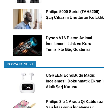
Philips 5000 Serisi (TAH5209):
Şarj Cihazını Unutturan Kulaklık
Dyson V16 Piston Animal
İncelemesi: Islak ve Kuru
Temizlikte Güç Gösterisi
DOSYA KONUSU
UGREEN EchoBuds Magic
İncelemesi: Dokunmatik Ekranlı
Akıllı Şarj Kutusu
Philips 3’ü 1 Arada Qi Kablosuz
Şarj İstasyonu İncelemesi: