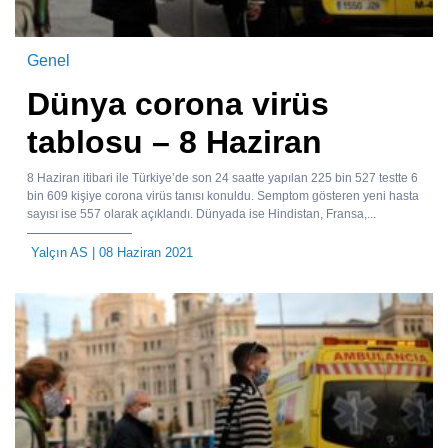
Genel
Dünya corona virüs
tablosu – 8 Haziran
8 Haziran itibari ile Türkiye’de son 24 saatte yapılan 225 bin 527 testte 6
bin 609 kişiye corona virüs tanısı konuldu. Semptom gösteren yeni hasta
sayısı ise 557 olarak açıklandı. Dünyada ise Hindistan, Fransa,...
Yalçın AS
| 08 Haziran 2021