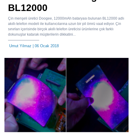
BL12000
Çin menşeli üretici Doogee, 12000mAh bataryası bulunan BL12000 adlı
akıllı telefon modeli ile kullanıcılarına uzun bir pil ömrü vaat ediyor. Çin
sınırları içerisinde birçok akıllı telefon üreticisi ürünlerine çok farklı
dokunuşlar katarak müşterilerin dikkatini...
Umut Yilmaz
| 06 Ocak 2018