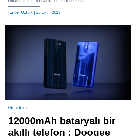
Doogee firması, yeni amiral gemisi modeli olan...
Ender Öztürk
| 23 Ekim 2019
Gundem
12000mAh bataryalı bir
akıllı telefon : Doogee