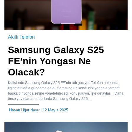
Akıllı Telefon
Samsung Galaxy S25
FE’nin Yongası Ne
Olacak?
Kulislerde Samsung Galaxy S25 FE’nin adı geçiyor. Telefon hakkında
ilginç bir iddia gündeme geldi. Samsung’un kendi çipi yerine alternatif
başka bir yonga setine yönelebileceği konuşuluyor. İşte detaylar… Daha
önce yayınlanan raporlarda Samsung Galaxy S25...
Hasan Uğur Nayır
| 12 Mayıs 2025