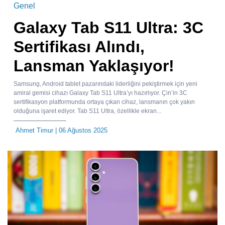
Genel
Galaxy Tab S11 Ultra: 3C
Sertifikası Alındı,
Lansman Yaklaşıyor!
Samsung, Android tablet pazarındaki liderliğini pekiştirmek için yeni
amiral gemisi cihazı Galaxy Tab S11 Ultra’yı hazırlıyor. Çin’in 3C
sertifikasyon platformunda ortaya çıkan cihaz, lansmanın çok yakın
olduğuna işaret ediyor. Tab S11 Ultra, özellikle ekran...
Ahmet Timur
| 06 Ağustos 2025