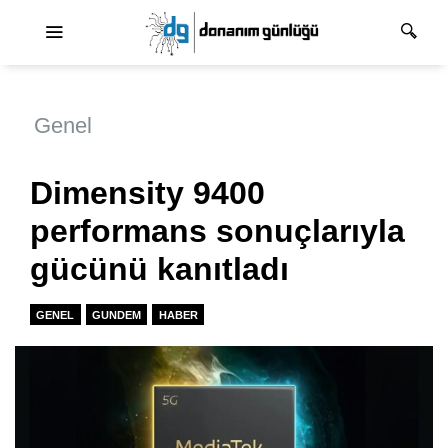
Ana dolaşım
Genel
Dimensity 9400
performans sonuçlarıyla
gücünü kanıtladı
GENEL
GUNDEM
HABER