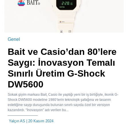
Genel
Bait ve Casio’dan 80’lere
Saygı: İnovasyon Temalı
Sınırlı Üretim G-Shock
DW5600
Sokak giyim markası Bait, Casio ile yaptığı yeni bir iş birliğiyle, ikonik G-
Shock DW5600 modeline 1980’lerin teknolojik şafağına ve tasarım
estetiğine saygı duruşunda bulunan sınırlı sayıda özel bir versiyon
kazandırdı. “İnovasyon” adı verilen bu...
Yalçın AS
| 20 Kasım 2024