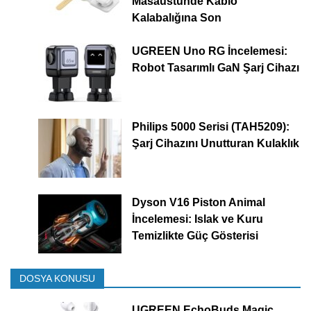
Masaüstünde Kablo
Kalabalığına Son
UGREEN Uno RG İncelemesi:
Robot Tasarımlı GaN Şarj Cihazı
Philips 5000 Serisi (TAH5209):
Şarj Cihazını Unutturan Kulaklık
Dyson V16 Piston Animal
İncelemesi: Islak ve Kuru
Temizlikte Güç Gösterisi
DOSYA KONUSU
UGREEN EchoBuds Magic