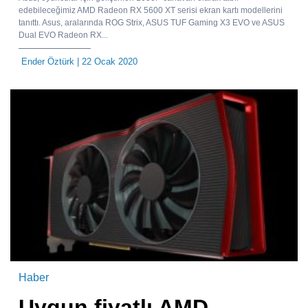
edebileceğimiz AMD Radeon RX 5600 XT serisi ekran kartı modellerini
tanıttı. Asus, aralarında ROG Strix, ASUS TUF Gaming X3 EVO ve ASUS
Dual EVO Radeon RX...
Ender Öztürk
| 22 Ocak 2020
Haber
Uygun fiyatlı AMD