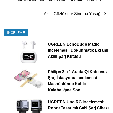
Akıllı Gözlüklere Sinema Yasağı
İNCELEME
UGREEN EchoBuds Magic
İncelemesi: Dokunmatik Ekranlı
Akıllı Şarj Kutusu
Philips 3’ü 1 Arada Qi Kablosuz
Şarj İstasyonu İncelemesi:
Masaüstünde Kablo
Kalabalığına Son
UGREEN Uno RG İncelemesi:
Robot Tasarımlı GaN Şarj Cihazı