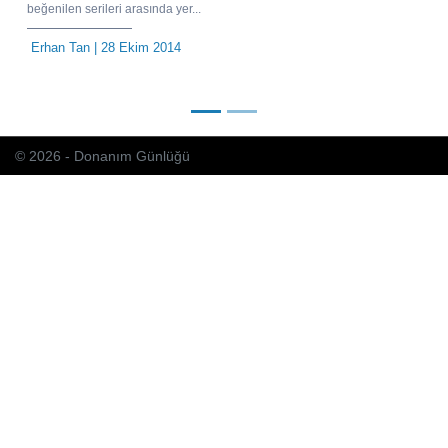
beğenilen serileri arasında yer...
Erhan Tan
| 28 Ekim 2014
© 2026 - Donanım Günlüğü