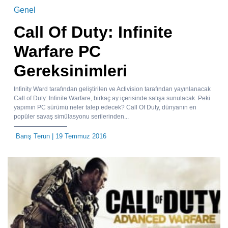
Genel
Call Of Duty: Infinite
Warfare PC
Gereksinimleri
Infinity Ward tarafından geliştirilen ve Activision tarafından yayınlanacak
Call of Duty: Infinite Warfare, birkaç ay içerisinde satışa sunulacak. Peki
yapımın PC sürümü neler talep edecek? Call Of Duty, dünyanın en
popüler savaş simülasyonu serilerinden...
Barış Terun
| 19 Temmuz 2016