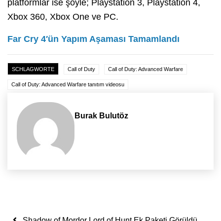
platformlar ise şöyle; Playstation 3, Playstation 4,
Xbox 360, Xbox One ve PC.
Far Cry 4′ün Yapım Aşaması Tamamlandı
SCHLAGWORTE
Call of Duty
Call of Duty: Advanced Warfare
Call of Duty: Advanced Warfare tanıtım videosu
Burak Bulutöz
Yazı dolaşımı
Shadow of Mordor Lord of Hunt Ek Paketi Görüldü