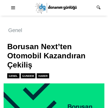
Ana dolaşım
Genel
Borusan Next’ten
Otomobil Kazandıran
Çekiliş
GENEL
GUNDEM
HABER