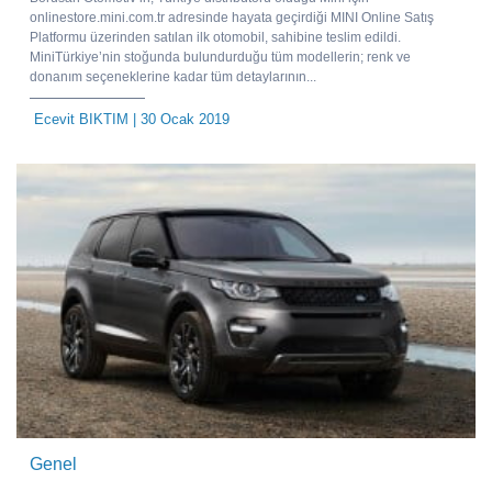
onlinestore.mini.com.tr adresinde hayata geçirdiği MINI Online Satış
Platformu üzerinden satılan ilk otomobil, sahibine teslim edildi.
MiniTürkiye’nin stoğunda bulundurduğu tüm modellerin; renk ve
donanım seçeneklerine kadar tüm detaylarının...
Ecevit BIKTIM
| 30 Ocak 2019
Genel