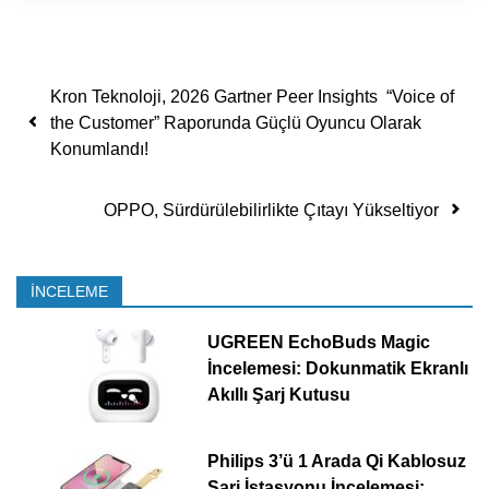
Yazı dolaşımı
Kron Teknoloji, 2026 Gartner Peer Insights “Voice of
the Customer” Raporunda Güçlü Oyuncu Olarak
Konumlandı!
OPPO, Sürdürülebilirlikte Çıtayı Yükseltiyor
İNCELEME
UGREEN EchoBuds Magic
İncelemesi: Dokunmatik Ekranlı
Akıllı Şarj Kutusu
Philips 3’ü 1 Arada Qi Kablosuz
Şarj İstasyonu İncelemesi: