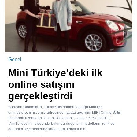
Genel
Mini Türkiye’deki ilk
online satışını
gerçekleştirdi
Borusan Otomotiv’in, Türkiye distribütörü olduğu Mini için
onlinestore.mini.com.tr adresinde hayata geçirdiği MINI Online Satış
Platformu üzerinden satılan ilk otomobil, sahibine teslim edildi.
MiniTürkiye’nin stoğunda bulundurduğu tüm modellerin; renk ve
donanım seçeneklerine kadar tüm detaylarının...