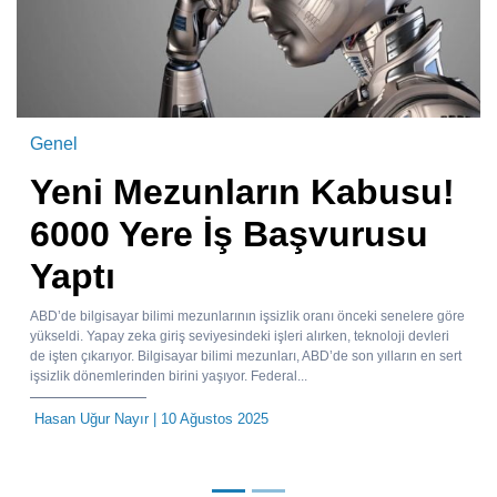
Genel
Yeni Mezunların Kabusu!
6000 Yere İş Başvurusu
Yaptı
ABD’de bilgisayar bilimi mezunlarının işsizlik oranı önceki senelere göre
yükseldi. Yapay zeka giriş seviyesindeki işleri alırken, teknoloji devleri
de işten çıkarıyor. Bilgisayar bilimi mezunları, ABD’de son yılların en sert
işsizlik dönemlerinden birini yaşıyor. Federal...
Hasan Uğur Nayır
| 10 Ağustos 2025