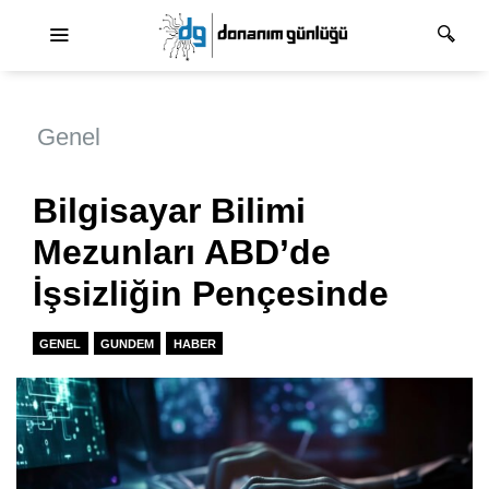
Ana dolaşım
Genel
Bilgisayar Bilimi
Mezunları ABD’de
İşsizliğin Pençesinde
GENEL
GUNDEM
HABER