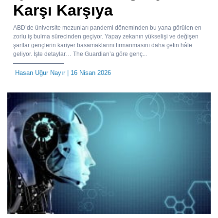
Karşı Karşıya
ABD’de üniversite mezunları pandemi döneminden bu yana görülen en
zorlu iş bulma sürecinden geçiyor. Yapay zekanın yükselişi ve değişen
şartlar gençlerin kariyer basamaklarını tırmanmasını daha çetin hâle
geliyor. İşte detaylar… The Guardian’a göre genç...
Hasan Uğur Nayır
| 16 Nisan 2026