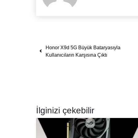
Yazı dolaşımı
Honor X9d 5G Büyük Bataryasıyla
Kullanıcıların Karşısına Çıktı
İlginizi çekebilir