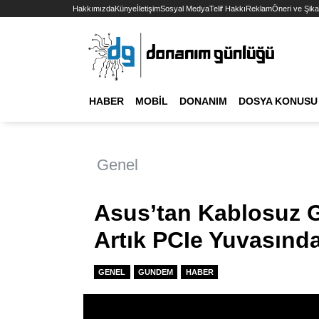
Hakkımızda
Künye
İletişim
Sosyal Medya
Telif Hakkı
Reklam
Öneri ve Şika
HABER
MOBIL
DONANIM
DOSYA KONUSU
Genel
Asus’tan Kablosuz 
Artık PCIe Yuvasınd
GENEL
GUNDEM
HABER