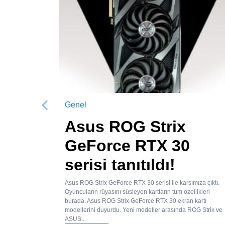
Genel
Önceki
Asus ROG Strix
GeForce RTX 30
serisi tanıtıldı!
Asus ROG Strix GeForce RTX 30 serisi ile karşımıza çıktı.
Oyuncuların rüyasını süsleyen kartların tüm özellikleri
burada. Asus ROG Strix GeForce RTX 30 ekran kartı
modellerini duyurdu. Yeni modeller arasında ROG Strix ve
ASUS...