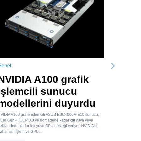
Genel
Sonraki
NVIDIA A100 grafik
işlemcili sunucu
modellerini duyurdu
VIDIA A100 grafik işlemcili ASUS ESC4000A-E10 sunucu,
CIe Gen 4, OCP 3.0 ve dört adede kadar çift yuva veya
ekiz adede kadar tek yuva GPU desteği veriyor. NVIDIA ile
aha hızlı işlem ve GPU...