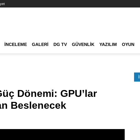
yet
Ana dolaşım
İNCELEME
GALERI
DG TV
GÜVENLIK
YAZILIM
OYUN
Etkinlik Ara
Güç Dönemi: GPU’lar
an Beslenecek