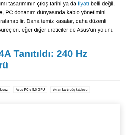
mı tasarımının çıkış tarihi ya da
fiyatı
belli değil.
nde, PC donanım dünyasında kablo yönetimini
ralanabilir. Daha temiz kasalar, daha düzenli
üreçleri, eğer diğer üreticiler de Asus’un yolunu
A Tanıtıldı: 240 Hz
rü
losuz
Asus PCIe 5.0 GPU
ekran kartı güç kablosu