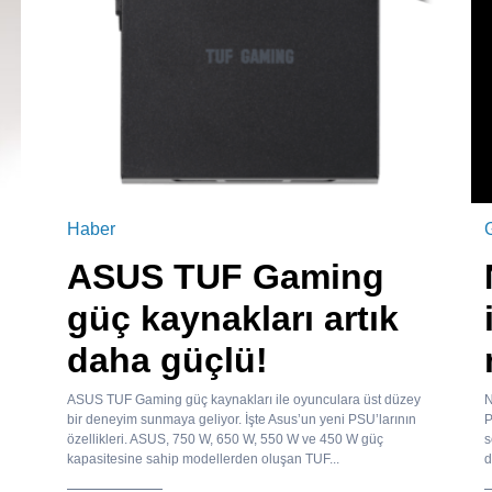
Haber
ASUS TUF Gaming
güç kaynakları artık
daha güçlü!
ASUS TUF Gaming güç kaynakları ile oyunculara üst düzey
N
bir deneyim sunmaya geliyor. İşte Asus’un yeni PSU’larının
P
özellikleri. ASUS, 750 W, 650 W, 550 W ve 450 W güç
s
kapasitesine sahip modellerden oluşan TUF...
d