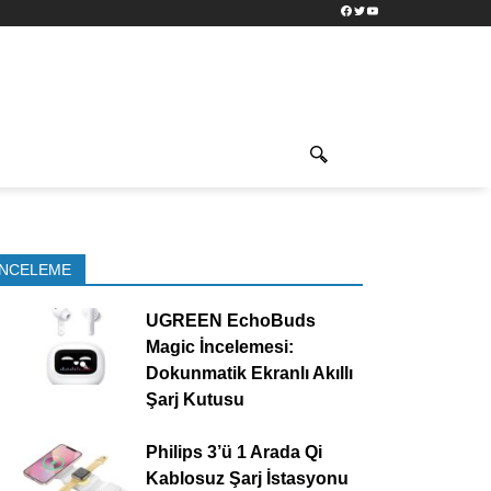
Facebook
Twitter
YouTube
İNCELEME
UGREEN EchoBuds
Magic İncelemesi:
Dokunmatik Ekranlı Akıllı
Şarj Kutusu
Philips 3’ü 1 Arada Qi
Kablosuz Şarj İstasyonu