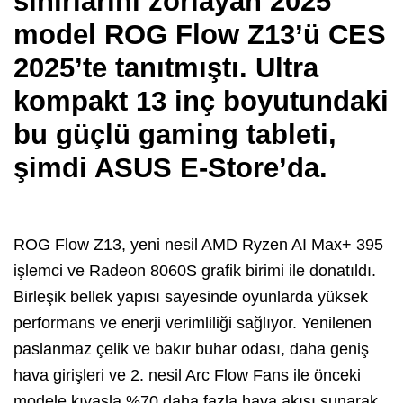
sınırlarını zorlayan 2025
model ROG Flow Z13’ü CES
2025’te tanıtmıştı. Ultra
kompakt 13 inç boyutundaki
bu güçlü gaming tableti,
şimdi ASUS E-Store’da.
ROG Flow Z13, yeni nesil AMD Ryzen AI Max+ 395
işlemci ve Radeon 8060S grafik birimi ile donatıldı.
Birleşik bellek yapısı sayesinde oyunlarda yüksek
performans ve enerji verimliliği sağlıyor. Yenilenen
paslanmaz çelik ve bakır buhar odası, daha geniş
hava girişleri ve 2. nesil Arc Flow Fans ile önceki
modele kıyasla %70 daha fazla hava akışı sunarak