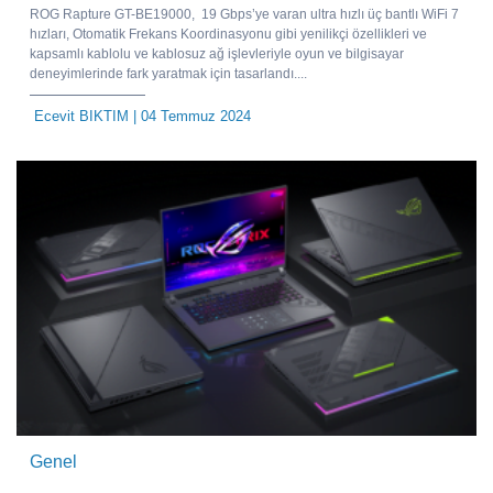
ROG Rapture GT-BE19000, 19 Gbps’ye varan ultra hızlı üç bantlı WiFi 7
hızları, Otomatik Frekans Koordinasyonu gibi yenilikçi özellikleri ve
kapsamlı kablolu ve kablosuz ağ işlevleriyle oyun ve bilgisayar
deneyimlerinde fark yaratmak için tasarlandı....
Ecevit BIKTIM
| 04 Temmuz 2024
Genel