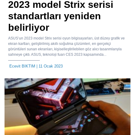
2023 model Strix serisi
standartları yeniden
belirliyor
ASUS’un 2023 model Strix serisi oyun bilgisayarları, üst düzey grafik ve
ekran kartları, geliştirilmiş akıllı soğutma çözümleri, en gerçekçi
görüntüleri sunan ekranları, kişiselleştirilebilen göz alıcı tasarımlarıyla
sahneye çıktı. ASUS, teknoloji fuarı CES 2023 kapsamında...
Ecevit BIKTIM
| 11 Ocak 2023