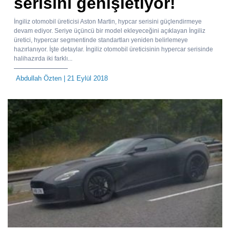
serisini genişletiyor!
İngiliz otomobil üreticisi Aston Martin, hypcar serisini güçlendirmeye
devam ediyor. Seriye üçüncü bir model ekleyeceğini açıklayan İngiliz
üretici, hypercar segmentinde standartları yeniden belirlemeye
hazırlanıyor. İşte detaylar. İngiliz otomobil üreticisinin hypercar serisinde
halihazırda iki farklı...
Abdullah Özten
| 21 Eylül 2018