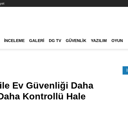
yet
Ana dolaşım
İNCELEME
GALERI
DG TV
GÜVENLIK
YAZILIM
OYUN
Etkinlik Ara
le Ev Güvenliği Daha
Daha Kontrollü Hale