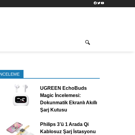
Facebook
Twitter
YouTube
İNCELEME
UGREEN EchoBuds
Magic İncelemesi:
Dokunmatik Ekranlı Akıllı
Şarj Kutusu
Philips 3’ü 1 Arada Qi
Kablosuz Şarj İstasyonu