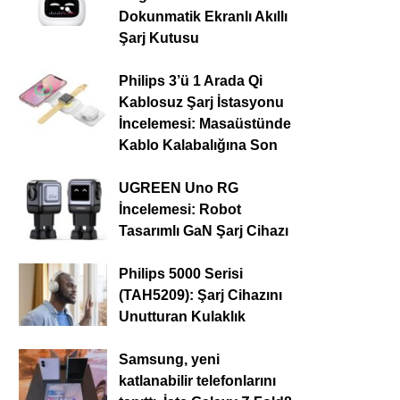
Dokunmatik Ekranlı Akıllı
Şarj Kutusu
Philips 3’ü 1 Arada Qi
Kablosuz Şarj İstasyonu
İncelemesi: Masaüstünde
Kablo Kalabalığına Son
UGREEN Uno RG
İncelemesi: Robot
Tasarımlı GaN Şarj Cihazı
Philips 5000 Serisi
(TAH5209): Şarj Cihazını
Unutturan Kulaklık
Samsung, yeni
katlanabilir telefonlarını