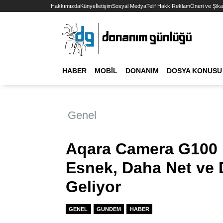
Hakkımızda
Künye
İletişim
Sosyal Medya
Telif Hakkı
Reklam
Öneri ve Şika
HABER
MOBIL
DONANIM
DOSYA KONUSU
Genel
Aqara Camera G100 i
Esnek, Daha Net ve 
Geliyor
GENEL
GUNDEM
HABER