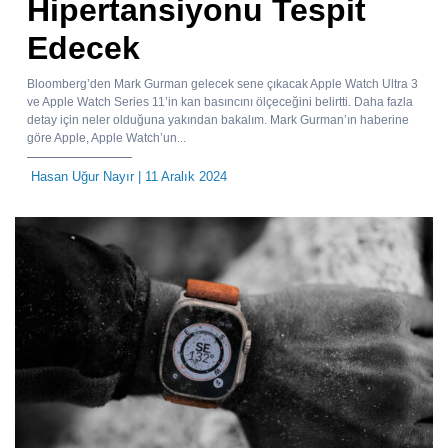
Hipertansiyonu Tespit
Edecek
Bloomberg’den Mark Gurman gelecek sene çıkacak Apple Watch Ultra 3
ve Apple Watch Series 11’in kan basıncını ölçeceğini belirtti. Daha fazla
detay için neler olduğuna yakından bakalım. Mark Gurman’ın haberine
göre Apple, Apple Watch’un...
Hasan Uğur Nayır
| 11 Aralık 2024