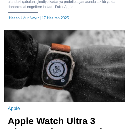
alandaki çabaları, şimdiye kadar ya prototip aşamasında takıldı ya da
donanımsal engellere tosladı. Fakat Apple...
Hasan Uğur Nayır
| 17 Haziran 2025
Apple
Apple Watch Ultra 3