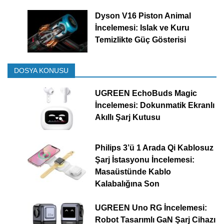
Dyson V16 Piston Animal
İncelemesi: Islak ve Kuru
Temizlikte Güç Gösterisi
DOSYA KONUSU
UGREEN EchoBuds Magic
İncelemesi: Dokunmatik Ekranlı
Akıllı Şarj Kutusu
Philips 3’ü 1 Arada Qi Kablosuz
Şarj İstasyonu İncelemesi:
Masaüstünde Kablo
Kalabalığına Son
UGREEN Uno RG İncelemesi:
Robot Tasarımlı GaN Şarj Cihazı