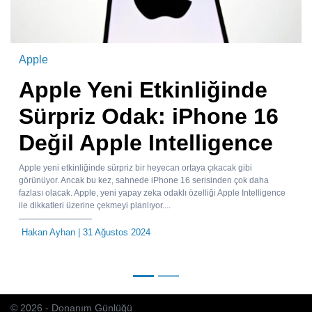
Apple
Apple Yeni Etkinliğinde
Sürpriz Odak: iPhone 16
Değil Apple Intelligence
Apple yeni etkinliğinde sürpriz bir heyecan ortaya çıkacak gibi
görünüyor. Ancak bu kez, sahnede iPhone 16 serisinden çok daha
fazlası olacak. Apple, yeni yapay zeka odaklı özelliği Apple Intelligence
ile dikkatleri üzerine çekmeyi planlıyor....
Hakan Ayhan
| 31 Ağustos 2024
© 2026 - Donanım Günlüğü