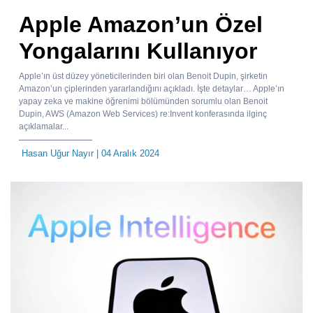
Apple Amazon’un Özel
Yongalarını Kullanıyor
Apple’ın üst düzey yöneticilerinden biri olan Benoit Dupin, şirketin
Amazon’un çiplerinden yararlandığını açıkladı. İşte detaylar… Apple’ın
yapay zeka ve makine öğrenimi bölümünden sorumlu olan Benoit
Dupin, AWS (Amazon Web Services) re:Invent konferasında ilginç
açıklamalar...
Hasan Uğur Nayır
| 04 Aralık 2024