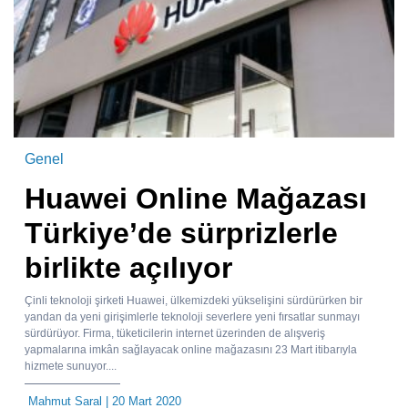
Genel
Huawei Online Mağazası
Türkiye’de sürprizlerle
birlikte açılıyor
Çinli teknoloji şirketi Huawei, ülkemizdeki yükselişini sürdürürken bir
yandan da yeni girişimlerle teknoloji severlere yeni fırsatlar sunmayı
sürdürüyor. Firma, tüketicilerin internet üzerinden de alışveriş
yapmalarına imkân sağlayacak online mağazasını 23 Mart itibarıyla
hizmete sunuyor....
Mahmut Saral
| 20 Mart 2020