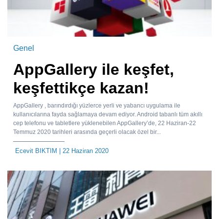
Genel
AppGallery ile keşfet,
keşfettikçe kazan!
AppGallery , barındırdığı yüzlerce yerli ve yabancı uygulama ile
kullanıcılarına fayda sağlamaya devam ediyor. Android tabanlı tüm akıllı
cep telefonu ve tabletlere yüklenebilen AppGallery’de, 22 Haziran-22
Temmuz 2020 tarihleri arasında geçerli olacak özel bir...
Ecevit BIKTIM
| 22 Haziran 2020