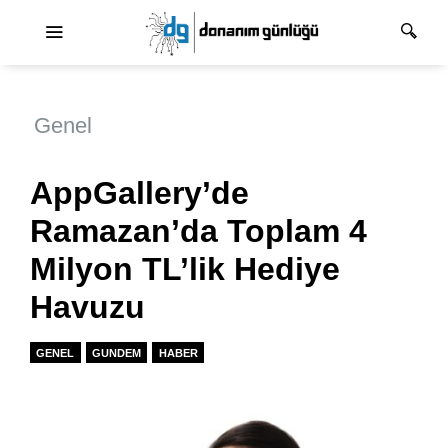
Ana dolaşım
Genel
AppGallery’de
Ramazan’da Toplam 4
Milyon TL’lik Hediye
Havuzu
GENEL
GUNDEM
HABER