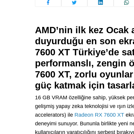
AMD’nin ilk kez Ocak 
duyurduğu en son ekr
7600 XT
Türkiye’de sat
performanslı, zengin 
7600 XT, zorlu oyunlar
güç katmak için tasarl
16 GB VRAM özelliğine sahip, yüksek perf
gelişmiş yapay zeka teknolojisi ve ışın izl
accelerators) ile
Radeon RX 7600 XT
ekra
deneyimi sunuyor. Bununla birlikte yeni n
kullanıcıların yaratıcılığını serbest bırakıy