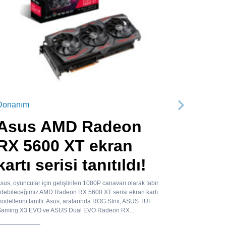
Donanım
Sonraki
Asus AMD Radeon
RX 5600 XT ekran
kartı serisi tanıtıldı!
sus, oyuncular için geliştirilen 1080P canavarı olarak tabir
debileceğimiz AMD Radeon RX 5600 XT serisi ekran kartı
odellerini tanıttı. Asus, aralarında ROG Strix, ASUS TUF
aming X3 EVO ve ASUS Dual EVO Radeon RX...