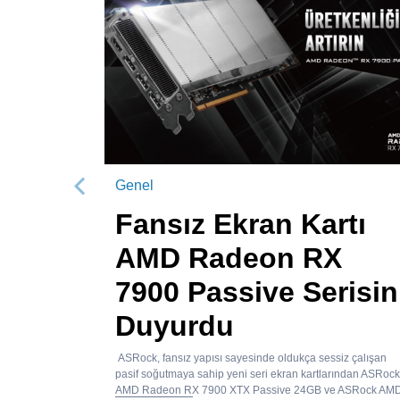
Genel
Önceki
Fansız Ekran Kartı
AMD Radeon RX
7900 Passive Serisin
Duyurdu
ASRock, fansız yapısı sayesinde oldukça sessiz çalışan
pasif soğutmaya sahip yeni seri ekran kartlarından ASRock
AMD Radeon RX 7900 XTX Passive 24GB ve ASRock AM