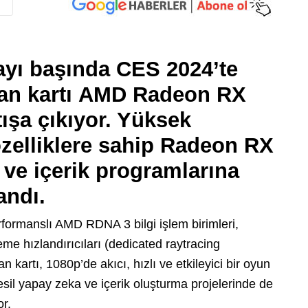
ayı başında CES 2024’te
an kartı
AMD Radeon RX
ışa çıkıyor. Yüksek
özelliklere sahip Radeon RX
 ve içerik programlarına
andı.
ormanslı AMD RDNA 3 bilgi işlem birimleri,
eme hızlandırıcıları (dedicated raytracing
n kartı, 1080p’de akıcı, hızlı ve etkileyici bir oyun
esil yapay zeka ve içerik oluşturma projelerinde de
or.