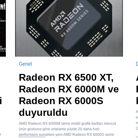
Genel
Radeon RX 6500 XT,
Radeon RX 6000M ve
i
Radeon RX 6000S
duyuruldu
A
e
m
AMD Radeon RX 6000M serisi mobil grafik kartları mevcut
G
ürün grubuna göre ortalama yüzde 20 daha hızlı
D
performans sunarken yeni AMD Radeon RX 6000S serisi