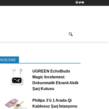
Facebook
Twitter
YouTube
İNCELEME
UGREEN EchoBuds
Magic İncelemesi:
Dokunmatik Ekranlı Akıllı
Şarj Kutusu
Philips 3’ü 1 Arada Qi
Kablosuz Şarj İstasyonu