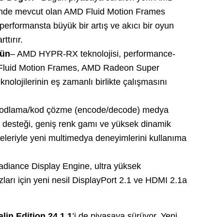
sünde mevcut olan AMD Fluid Motion Frames
performansta büyük bir artış ve akıcı bir oyun
tırır.
kün
– AMD HYPR-RX teknolojisi, performance-
D Fluid Motion Frames, AMD Radeon Super
lojilerinin eş zamanlı birlikte çalışmasını
odlama/kod çözme (encode/decode) medya
desteği, geniş renk gamı ​​ve yüksek dinamik
meleriyle yeni multimedya deneyimlerini kullanıma
diance Display Engine, ultra yüksek
ları için yeni nesil DisplayPort 2.1 ve HDMI 2.1a
lin Edition 24.1.1
’i de piyasaya sürüyor. Yeni