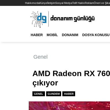
Hakkımızda
Künye
İletişim
Sosyal Medya
Telif Hakkı
Reklam
Öneri ve Şika
HABER
MOBIL
DONANIM
DOSYA KONUSU
Genel
AMD Radeon RX 7600
çıkıyor
GENEL
GUNDEM
HABER