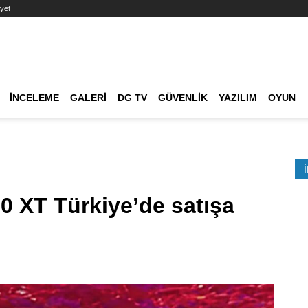
yet
Ana dolaşım
İNCELEME
GALERI
DG TV
GÜVENLIK
YAZILIM
OYUN
Etkinlik Ara
 XT Türkiye’de satışa