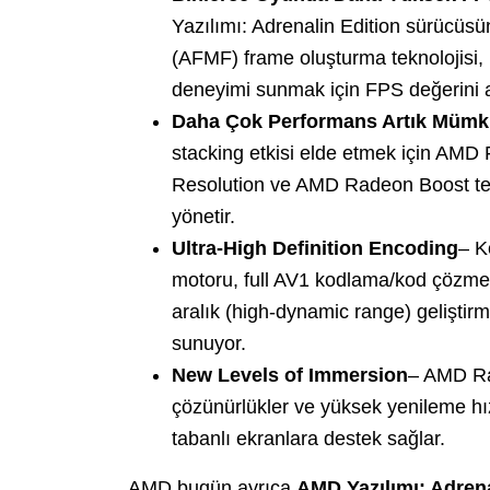
Yazılımı: Adrenalin Edition sürücü
(AFMF) frame oluşturma teknolojisi, 
deneyimi sunmak için FPS değerini art
Daha Çok Performans Artık Müm
stacking etkisi elde etmek için AM
Resolution ve AMD Radeon Boost tekno
yönetir.
Ultra-High Definition Encoding
– K
motoru, full AV1 kodlama/kod çözme 
aralık (high-dynamic range) geliştir
sunuyor.
New Levels of Immersion
– AMD Ra
çözünürlükler ve yüksek yenileme hız
tabanlı ekranlara destek sağlar.
AMD bugün ayrıca
AMD Yazılımı: Adrena