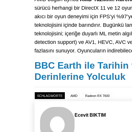
sürücü herhangi bir DirectX 11 ve 12 oyu
akıcı bir oyun deneyimi için FPS’yi %97’y
teknolojisini içinde barındırır. Bugünkü
teknolojisini; içeriğe duyarlı ML metin al
detection support) ve AV1, HEVC, AVC ve 
fazlasını sunuyor. Oyuncuların indirebile
BBC Earth ile Tarihin
Derinlerine Yolculuk
SCHLAGWORTE
AMD
Radeon RX 7600
Ecevit BIKTIM