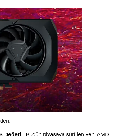
leri:
S Değeri
– Bugün piyasaya sürülen yeni AMD