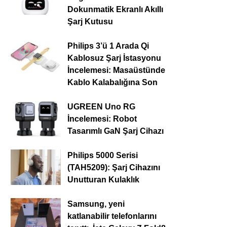
Dokunmatik Ekranlı Akıllı
Şarj Kutusu
Philips 3’ü 1 Arada Qi
Kablosuz Şarj İstasyonu
İncelemesi: Masaüstünde
Kablo Kalabalığına Son
UGREEN Uno RG
İncelemesi: Robot
Tasarımlı GaN Şarj Cihazı
Philips 5000 Serisi
(TAH5209): Şarj Cihazını
Unutturan Kulaklık
Samsung, yeni
katlanabilir telefonlarını