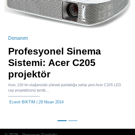
Donanım
Profesyonel Sinema
Sistemi: Acer C205
projektör
Acer, 150 lm olağanüstü yüksek parlaklığa sahip yeni Acer C205 LED
cep projektörünü tanıttı....
Ecevit BIKTIM
| 29 Nisan 2014
© 2026 - Donanım Günlüğü