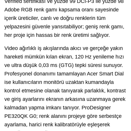
Verified sertifikası ve yüzde 99 DCI-P3 ile yüzde 98
Adobe RGB renk gamı kapsama oranı sayesinde
içerik üreticiler, canlı ve doğru renklerin tüm
yelpazesini güvenle yansıtabiliyor; geniş renk gamı,
her proje için hassas bir renk üretimi sağlıyor.
Video ağırlıklı iş akışlarında akıcı ve gerçeğe yakın
hareketi mümkün kılan ekran, 120 Hz yenileme hızı
ve ultra düşük 0,03 ms (GTG) tepki süresi sunuyor.
Profesyonel donanımı tamamlayan Acer Smart Dial
ise kullanıcıların monitörü uzaktan kumandayla
kontrol etmesine olanak tanıyarak parlaklık, kontrast
ve giriş ayarlarını ekranın arkasına uzanmaya gerek
kalmadan yapma imkanı tanıyor. ProDesigner
PE320QK G0; renk alanını projeye göre serbestçe
ayarlama, harici renk kalibratörüyle eşleşerek