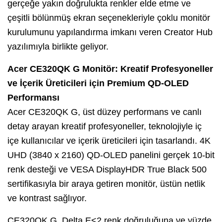
gerçeğe yakın doğrulukta renkler elde etme ve
çeşitli bölünmüş ekran seçenekleriyle çoklu monitör
kurulumunu yapılandırma imkanı veren Creator Hub
yazılımıyla birlikte geliyor.
Acer CE320QK G Monitör: Kreatif Profesyoneller
ve İçerik Üreticileri için Premium QD-OLED
Performansı
Acer CE320QK G, üst düzey performans ve canlı
detay arayan kreatif profesyoneller, teknolojiyle iç
içe kullanıcılar ve içerik üreticileri için tasarlandı. 4K
UHD (3840 x 2160) QD-OLED panelini gerçek 10-bit
renk desteği ve VESA DisplayHDR True Black 500
sertifikasıyla bir araya getiren monitör, üstün netlik
ve kontrast sağlıyor.
CE320QK G, Delta E<2 renk doğruluğuna ve yüzde