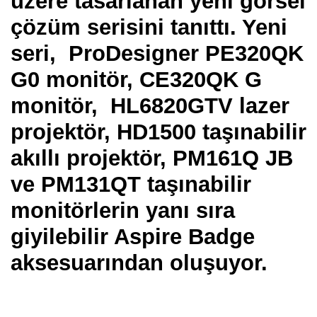
üzere tasarlanan yeni görsel
çözüm serisini tanıttı. Yeni
seri, ProDesigner PE320QK
G0 monitör, CE320QK G
monitör, HL6820GTV lazer
projektör, HD1500 taşınabilir
akıllı projektör, PM161Q JB
ve PM131QT taşınabilir
monitörlerin yanı sıra
giyilebilir Aspire Badge
aksesuarından oluşuyor.