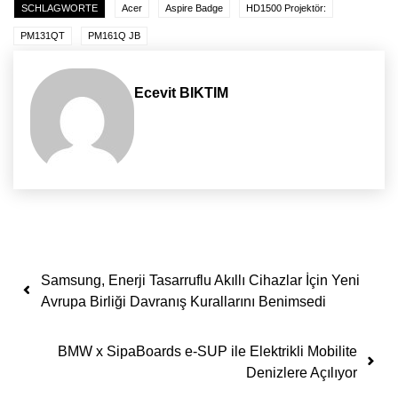
SCHLAGWORTE
Acer
Aspire Badge
HD1500 Projektör:
PM131QT
PM161Q JB
Ecevit BIKTIM
Yazı dolaşımı
Samsung, Enerji Tasarruflu Akıllı Cihazlar İçin Yeni
Avrupa Birliği Davranış Kurallarını Benimsedi
BMW x SipaBoards e-SUP ile Elektrikli Mobilite
Denizlere Açılıyor