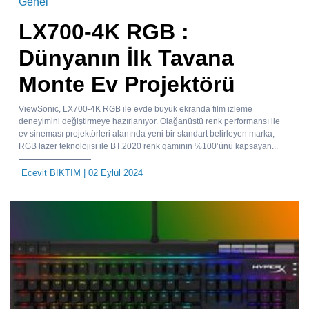
Genel
LX700-4K RGB :
Dünyanın İlk Tavana
Monte Ev Projektörü
ViewSonic, LX700-4K RGB ile evde büyük ekranda film izleme
deneyimini değiştirmeye hazırlanıyor. Olağanüstü renk performansı ile
ev sineması projektörleri alanında yeni bir standart belirleyen marka,
RGB lazer teknolojisi ile BT.2020 renk gamının %100’ünü kapsayan...
Ecevit BIKTIM
| 02 Eylül 2024