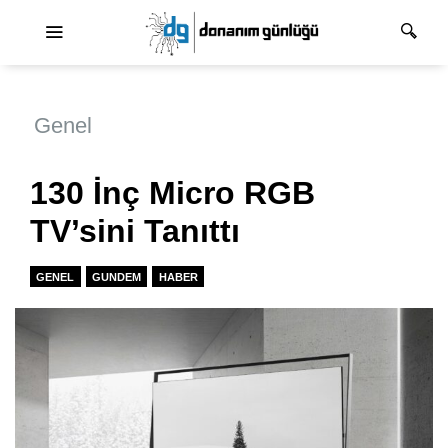
Ana dolaşım
Genel
130 İnç Micro RGB
TV’sini Tanıttı
GENEL
GUNDEM
HABER