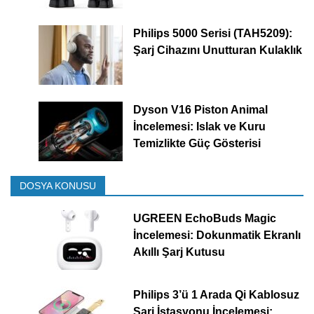
Philips 5000 Serisi (TAH5209):
Şarj Cihazını Unutturan Kulaklık
Dyson V16 Piston Animal
İncelemesi: Islak ve Kuru
Temizlikte Güç Gösterisi
DOSYA KONUSU
UGREEN EchoBuds Magic
İncelemesi: Dokunmatik Ekranlı
Akıllı Şarj Kutusu
Philips 3’ü 1 Arada Qi Kablosuz
Şarj İstasyonu İncelemesi: