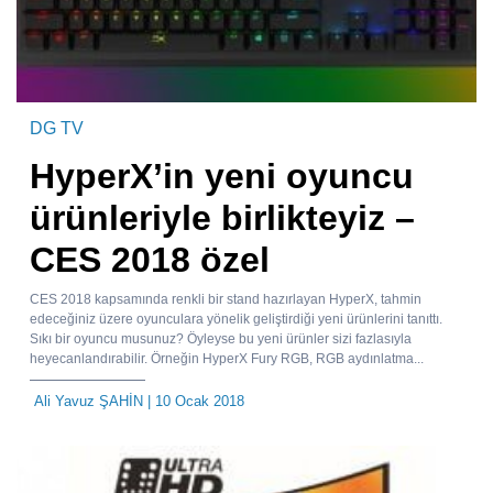
DG TV
HyperX’in yeni oyuncu
ürünleriyle birlikteyiz –
CES 2018 özel
CES 2018 kapsamında renkli bir stand hazırlayan HyperX, tahmin
edeceğiniz üzere oyunculara yönelik geliştirdiği yeni ürünlerini tanıttı.
Sıkı bir oyuncu musunuz? Öyleyse bu yeni ürünler sizi fazlasıyla
heyecanlandırabilir. Örneğin HyperX Fury RGB, RGB aydınlatma...
Ali Yavuz ŞAHİN
| 10 Ocak 2018