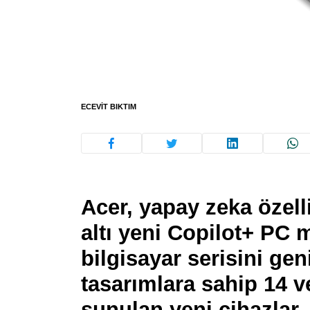
ECEVIT BIKTIM
Acer, yapay zeka özell
altı yeni Copilot+ PC 
bilgisayar serisini gen
tasarımlara sahip 14 v
sunulan yeni cihazlar