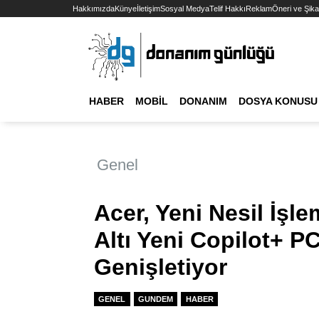
Hakkımızda
Künye
İletişim
Sosyal Medya
Telif Hakkı
Reklam
Öneri ve Şika
HABER
MOBIL
DONANIM
DOSYA KONUSU
Genel
Acer, Yeni Nesil İşle
Altı Yeni Copilot+ PC
Genişletiyor
GENEL
GUNDEM
HABER