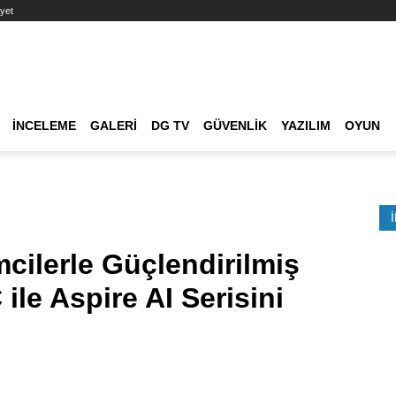
yet
Ana dolaşım
İNCELEME
GALERI
DG TV
GÜVENLIK
YAZILIM
OYUN
Etkinlik Ara
mcilerle Güçlendirilmiş
 ile Aspire AI Serisini