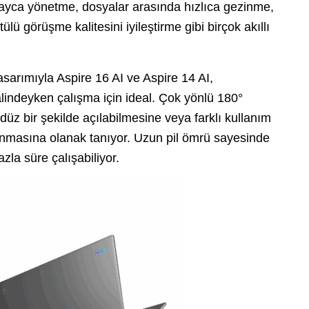
olayca yönetme, dosyalar arasında hızlıca gezinme,
ülü görüşme kalitesini iyileştirme gibi birçok akıllı
asarımıyla Aspire 16 AI ve Aspire 14 AI,
alindeyken çalışma için ideal. Çok yönlü 180°
üz bir şekilde açılabilmesine veya farklı kullanım
anmasına olanak tanıyor. Uzun pil ömrü sayesinde
zla süre çalışabiliyor.