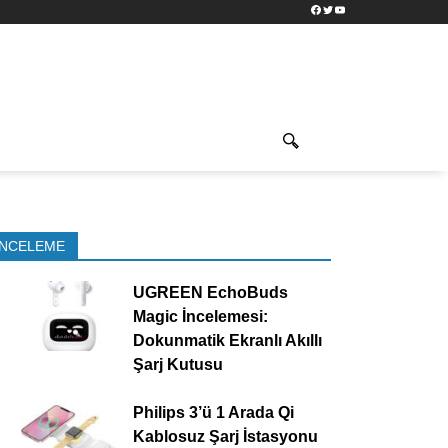
Facebook
Twitter
YouTube
İNCELEME
UGREEN EchoBuds
Magic İncelemesi:
Dokunmatik Ekranlı Akıllı
Şarj Kutusu
Philips 3’ü 1 Arada Qi
Kablosuz Şarj İstasyonu