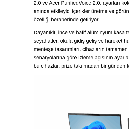
2.0 ve Acer PurifiedVoice 2.0, ayarları k
anında etkileyici içerikler üretme ve görünt
özelliği beraberinde getiriyor.
Dayanıklı, ince ve hafif alüminyum kasa t
seyahatler, okula gidiş geliş ve hareket h
menteşe tasarımları, cihazların tamamen d
senaryolarına göre izleme açısının ayarl
bu cihazlar, prize takılmadan bir günden fa