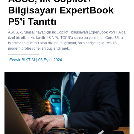
Bilgisayarı ExpertBook
P5’i Tanıttı
ASUS, kurumsal hayat için ilk Copilot+ bilgisayarı ExpertBook P5’i IFA’da
özel bir etkinlikte tanıttı. 48 NPU TOPS’a sahip en yeni Intel Core Ultra
işlemciden gücünü alan dizüstü bilgisayar, ön siparişe açıldı. ASUS,
modern profesyonelleri güçlendirmek...
Ecevit BIKTIM
| 06 Eylül 2024