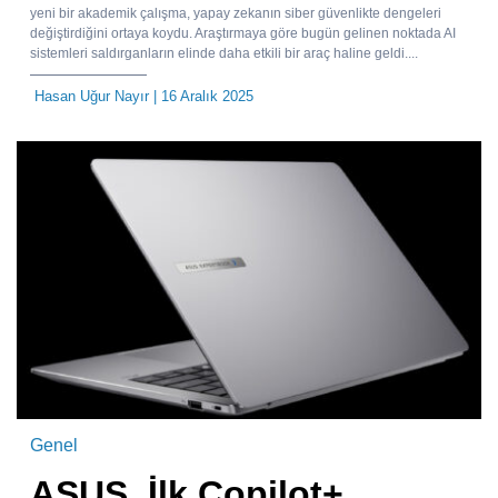
yeni bir akademik çalışma, yapay zekanın siber güvenlikte dengeleri
değiştirdiğini ortaya koydu. Araştırmaya göre bugün gelinen noktada AI
sistemleri saldırganların elinde daha etkili bir araç haline geldi....
Hasan Uğur Nayır
| 16 Aralık 2025
Genel
ASUS, İlk Copilot+