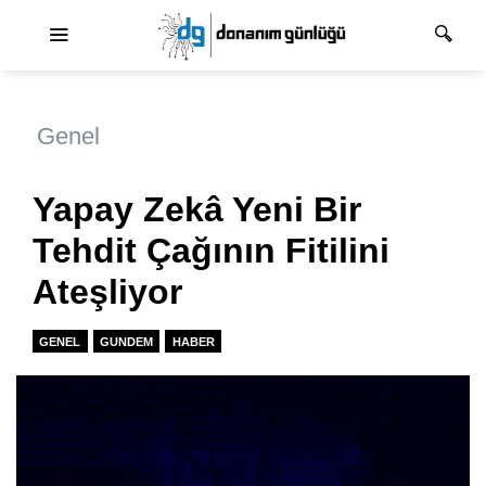
Ana dolaşım
Genel
Yapay Zekâ Yeni Bir
Tehdit Çağının Fitilini
Ateşliyor
GENEL
GUNDEM
HABER