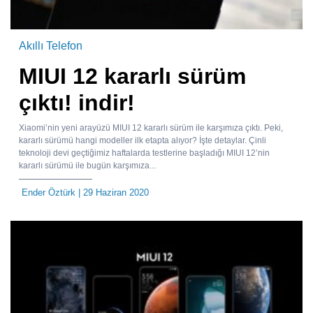
Akıllı Telefon
MIUI 12 kararlı sürüm
çıktı! indir!
Xiaomi’nin yeni arayüzü MIUI 12 kararlı sürüm ile karşımıza çıktı. Peki,
kararlı sürümü hangi modeller ilk etapta alıyor? İşte detaylar. Çinli
teknoloji devi geçtiğimiz haftalarda testlerine başladığı MIUI 12’nin
kararlı sürümü ile bugün karşımıza...
Ender Öztürk
| 29 Haziran 2020