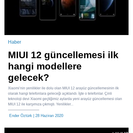
Haber
MIUI 12 güncellemesi ilk
hangi modellere
gelecek?
Xiaomi’nin yenilikler ile dolu olan MIUI 12 arayüz güncellemesinin ilk
olarak hangi telefonlara geleceği açıklandı. İşte o telefonlar. Çinli
teknoloji devi Xiaomi geçtiğimiz aylarda yeni arayüz güncellemesi olan
MIUI 12 ile karşımıza çıkmıştı. Yenilikler...
Ender Öztürk
| 28 Haziran 2020