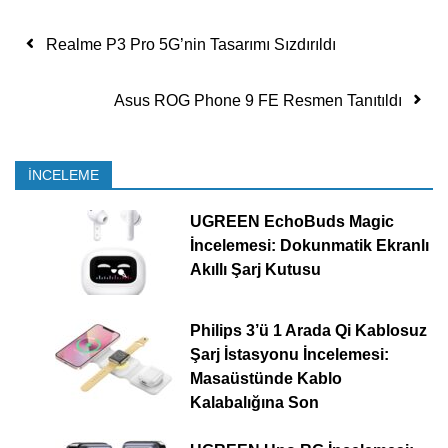
Yazı dolaşımı
Realme P3 Pro 5G’nin Tasarımı Sızdırıldı
Asus ROG Phone 9 FE Resmen Tanıtıldı
İNCELEME
UGREEN EchoBuds Magic
İncelemesi: Dokunmatik Ekranlı
Akıllı Şarj Kutusu
Philips 3’ü 1 Arada Qi Kablosuz
Şarj İstasyonu İncelemesi:
Masaüstünde Kablo
Kalabalığına Son