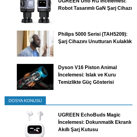
UGREEN Uno RG İncelemesi:
Robot Tasarımlı GaN Şarj Cihazı
Philips 5000 Serisi (TAH5209):
Şarj Cihazını Unutturan Kulaklık
Dyson V16 Piston Animal
İncelemesi: Islak ve Kuru
Temizlikte Güç Gösterisi
DOSYA KONUSU
UGREEN EchoBuds Magic
İncelemesi: Dokunmatik Ekranlı
Akıllı Şarj Kutusu