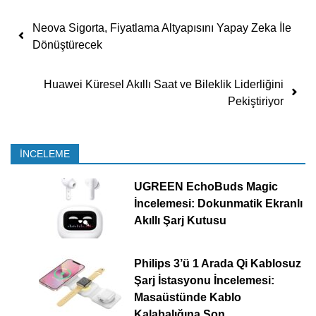
Yazı dolaşımı
Neova Sigorta, Fiyatlama Altyapısını Yapay Zeka İle
Dönüştürecek
Huawei Küresel Akıllı Saat ve Bileklik Liderliğini
Pekiştiriyor
İNCELEME
UGREEN EchoBuds Magic
İncelemesi: Dokunmatik Ekranlı
Akıllı Şarj Kutusu
Philips 3’ü 1 Arada Qi Kablosuz
Şarj İstasyonu İncelemesi:
Masaüstünde Kablo
Kalabalığına Son