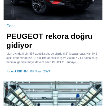
Genel
PEUGEOT rekora doğru
gidiyor
Mart ayında 8 bin 857 adetlik satış ve yüzde 8,5’lik pazar payı, yılın ilk 3
aylık döneminde ise 18 bin 194 adetlik satış ve yüzde 7,7’lik payla satış
hacmini genişletmeye devam eden PEUGEOT Türkiye,...
Ecevit BIKTIM
| 08 Nisan 2023