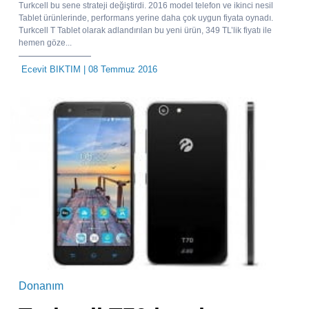
Turkcell bu sene strateji değiştirdi. 2016 model telefon ve ikinci nesil
Tablet ürünlerinde, performans yerine daha çok uygun fiyata oynadı.
Turkcell T Tablet olarak adlandırılan bu yeni ürün, 349 TL’lik fiyatı ile
hemen göze...
Ecevit BIKTIM
| 08 Temmuz 2016
Donanım