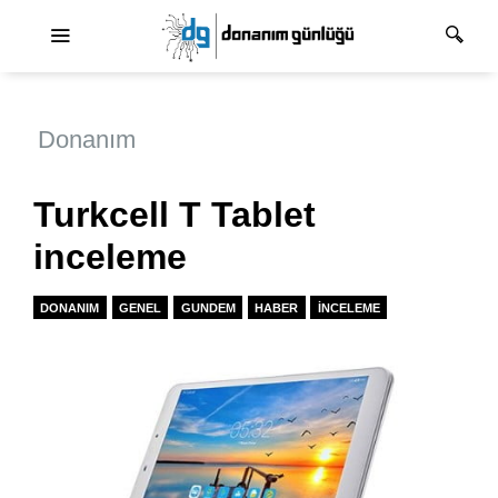
Ana dolaşım
Donanım
Turkcell T Tablet
inceleme
DONANIM
GENEL
GUNDEM
HABER
İNCELEME