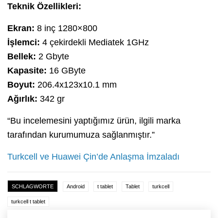
Teknik Özellikleri:
Ekran:
8 inç 1280×800
İşlemci:
4 çekirdekli Mediatek 1GHz
Bellek:
2 Gbyte
Kapasite:
16 GByte
Boyut:
206.4x123x10.1 mm
Ağırlık:
342 gr
“Bu incelemesini yaptığımız ürün, ilgili marka
tarafından kurumumuza sağlanmıştır.”
Turkcell ve Huawei Çin’de Anlaşma İmzaladı
SCHLAGWORTE
Android
t tablet
Tablet
turkcell
turkcell t tablet